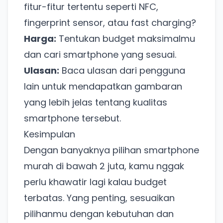
fitur-fitur tertentu seperti NFC,
Tanpa daftar ulang, gratis dicoba. Kamu tetap bisa
fingerprint sensor, atau fast charging?
pakai Zona Sosmed kapan saja.
Harga:
Tentukan budget maksimalmu
Coba BulkFame
dan cari smartphone yang sesuai.
Ulasan:
Baca ulasan dari pengguna
Lain kali saja
lain untuk mendapatkan gambaran
yang lebih jelas tentang kualitas
smartphone tersebut.
Kesimpulan
Dengan banyaknya pilihan smartphone
murah di bawah 2 juta, kamu nggak
perlu khawatir lagi kalau budget
terbatas. Yang penting, sesuaikan
pilihanmu dengan kebutuhan dan