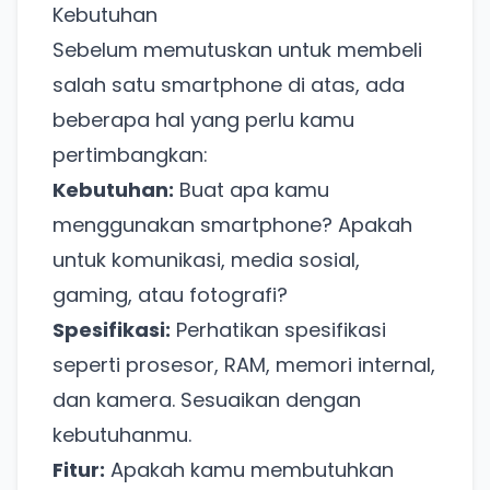
Kebutuhan
Sebelum memutuskan untuk membeli
salah satu smartphone di atas, ada
beberapa hal yang perlu kamu
pertimbangkan:
Kebutuhan:
Buat apa kamu
menggunakan smartphone? Apakah
untuk komunikasi, media sosial,
gaming, atau fotografi?
Spesifikasi:
Perhatikan spesifikasi
Ada Website Baru!
seperti prosesor, RAM, memori internal,
Khusus untuk kamu yang mau coba
dan kamera. Sesuaikan dengan
kebutuhanmu.
Punya website SMM baru nih! Coba BulkFame
Fitur:
Apakah kamu membutuhkan
untuk pengalaman lebih baik.