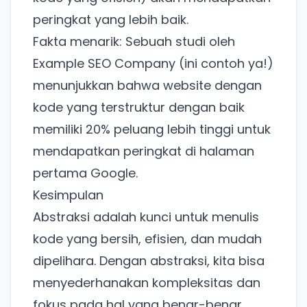
peringkat yang lebih baik.
Fakta menarik: Sebuah studi oleh
Ada Website Baru!
Example SEO Company
(ini contoh ya!)
Khusus untuk kamu yang mau coba
menunjukkan bahwa website dengan
kode yang terstruktur dengan baik
memiliki 20% peluang lebih tinggi untuk
Punya website SMM baru nih! Coba BulkFame
untuk pengalaman lebih baik.
mendapatkan peringkat di halaman
Tanpa daftar ulang, gratis dicoba. Kamu tetap bisa
pertama Google.
pakai Zona Sosmed kapan saja.
Kesimpulan
Abstraksi adalah kunci untuk menulis
Coba BulkFame
kode yang bersih, efisien, dan mudah
Lain kali saja
dipelihara. Dengan abstraksi, kita bisa
menyederhanakan kompleksitas dan
fokus pada hal yang benar-benar