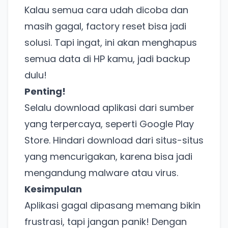
Kalau semua cara udah dicoba dan
masih gagal, factory reset bisa jadi
solusi. Tapi ingat, ini akan menghapus
semua data di HP kamu, jadi backup
dulu!
Ada Website Baru!
Penting!
Khusus untuk kamu yang mau coba
Selalu download aplikasi dari sumber
yang terpercaya, seperti Google Play
Punya website SMM baru nih! Coba BulkFame
Store. Hindari download dari situs-situs
untuk pengalaman lebih baik.
yang mencurigakan, karena bisa jadi
Tanpa daftar ulang, gratis dicoba. Kamu tetap bisa
mengandung malware atau virus.
pakai Zona Sosmed kapan saja.
Kesimpulan
Coba BulkFame
Aplikasi gagal dipasang memang bikin
frustrasi, tapi jangan panik! Dengan
Lain kali saja