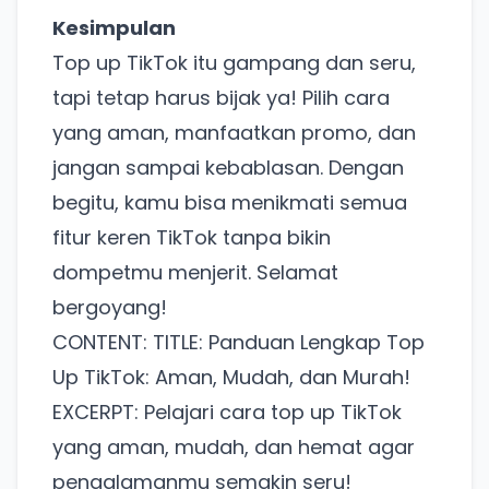
Kesimpulan
Top up TikTok itu gampang dan seru,
tapi tetap harus bijak ya! Pilih cara
yang aman, manfaatkan promo, dan
jangan sampai kebablasan. Dengan
begitu, kamu bisa menikmati semua
fitur keren TikTok tanpa bikin
dompetmu menjerit. Selamat
bergoyang!
CONTENT: TITLE: Panduan Lengkap Top
Ada Website Baru!
Up TikTok: Aman, Mudah, dan Murah!
Khusus untuk kamu yang mau coba
EXCERPT: Pelajari cara top up TikTok
yang aman, mudah, dan hemat agar
Punya website SMM baru nih! Coba BulkFame
pengalamanmu semakin seru!