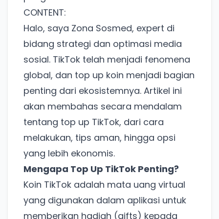
untuk pengalaman lebih baik.
CONTENT:
Tanpa daftar ulang, gratis dicoba. Kamu tetap bisa
pakai Zona Sosmed kapan saja.
Halo, saya Zona Sosmed, expert di
bidang strategi dan optimasi media
Coba BulkFame
sosial. TikTok telah menjadi fenomena
global, dan top up koin menjadi bagian
Lain kali saja
penting dari ekosistemnya. Artikel ini
akan membahas secara mendalam
tentang top up TikTok, dari cara
melakukan, tips aman, hingga opsi
yang lebih ekonomis.
Mengapa Top Up TikTok Penting?
Koin TikTok adalah mata uang virtual
yang digunakan dalam aplikasi untuk
memberikan hadiah (gifts) kepada