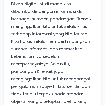
Di era digital ini, di mana kita
dibombardir dengan informasi dari
Ada Website Baru!
berbagai sumber, pandangan Kirenaik
Khusus untuk kamu yang mau coba
mengingatkan kita untuk selalu kritis
terhadap informasi yang kita terima.
Punya website SMM baru nih! Coba BulkFame
Kita harus selalu mempertimbangkan
untuk pengalaman lebih baik.
sumber informasi dan memeriksa
Tanpa daftar ulang, gratis dicoba. Kamu tetap bisa
kebenarannya sebelum
pakai Zona Sosmed kapan saja.
mempercayainya. Selain itu,
Coba BulkFame
pandangan Kirenaik juga
mengingatkan kita untuk menghargai
Lain kali saja
pengalaman subjektif kita sendiri dan
tidak terlalu terpaku pada standar
objektif yang ditetapkan oleh orang