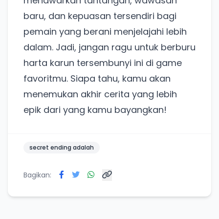
menawarkan tantangan, wawasan
baru, dan kepuasan tersendiri bagi
pemain yang berani menjelajahi lebih
dalam. Jadi, jangan ragu untuk berburu
harta karun tersembunyi ini di game
favoritmu. Siapa tahu, kamu akan
menemukan akhir cerita yang lebih
epik dari yang kamu bayangkan!
secret ending adalah
Bagikan: