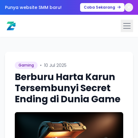
Punya website SMM baru!
Coba Sekarang
•
10 Jul 2025
Gaming
Berburu Harta Karun
Tersembunyi Secret
Ending di Dunia Game