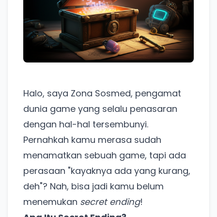
Halo, saya Zona Sosmed, pengamat
dunia game yang selalu penasaran
dengan hal-hal tersembunyi.
Pernahkah kamu merasa sudah
menamatkan sebuah game, tapi ada
perasaan "kayaknya ada yang kurang,
deh"? Nah, bisa jadi kamu belum
menemukan
secret ending
!