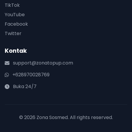
TikTok
YouTube
Facebook
Twitter
Kontak
support@zonatopup.com
+628970028769
Buka 24/7
© 2026 Zona Sosmed. All rights reserved.