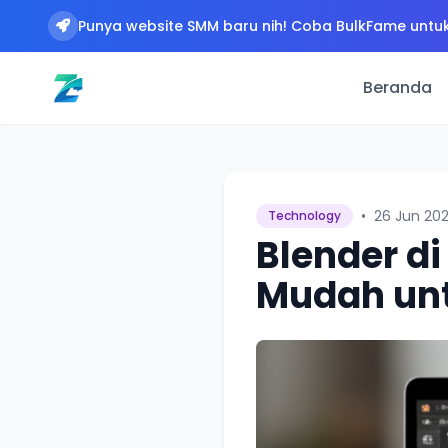
Punya website SMM baru nih! Coba BulkFame untuk
Beranda
•
26 Jun 20
Technology
Blender di
Mudah un