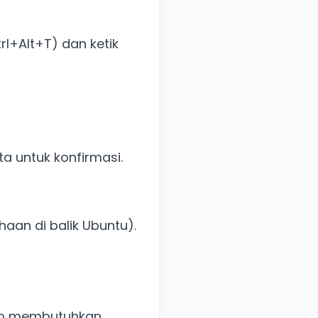
rl+Alt+T) dan ketik
ta untuk konfirmasi.
aan di balik Ubuntu).
Snap membutuhkan