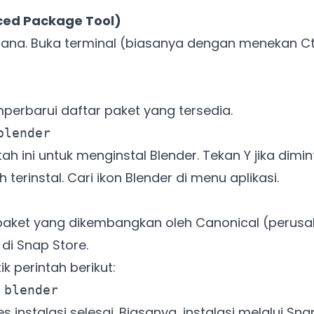
ced Package Tool)
rhana. Buka terminal (biasanya dengan menekan Ct
mperbarui daftar paket yang tersedia.
blender
tah ini untuk menginstal Blender. Tekan Y jika dimin
 terinstal. Cari ikon Blender di menu aplikasi.
aket yang dikembangkan oleh Canonical (perusah
 di Snap Store.
k perintah berikut:
 blender
 instalasi selesai. Biasanya, instalasi melalui 