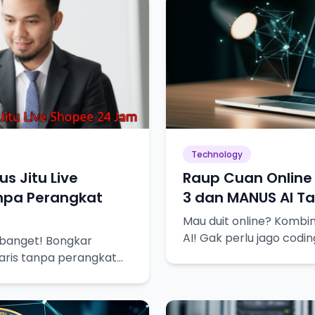
Technology
us Jitu Live
Raup Cuan Online
npa Perangkat
3 dan MANUS AI Ta
Mau duit online? Kombi
AI! Gak perlu jago codin
 banget! Bongkar
laris tanpa perangkat