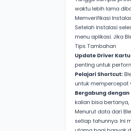
waktu lebih lama dib
Memverifikasi Instala
Setelah instalasi sel
menu aplikasi. Jika B
Tips Tambahan
Update Driver Kartu 
penting untuk perfor
Pelajari Shortcut:
Ble
untuk mempercepat w
Bergabung dengan 
kalian bisa bertanya, 
Menurut data dari Bl
setiap tahunnya. Ini
utama bagi banyak d