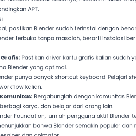
andingkan APT.
si
esai, pastikan Blender sudah terinstal dengan benar
Ada Website Baru!
lender terbuka tanpa masalah, berarti instalasi ber
Khusus untuk kamu yang mau coba
Grafis:
Pastikan driver kartu grafis kalian sudah ya
Punya website SMM baru nih! Coba BulkFame
ma Blender yang optimal.
untuk pengalaman lebih baik.
nder punya banyak shortcut keyboard. Pelajari sho
Tanpa daftar ulang, gratis dicoba. Kamu tetap bisa pakai
orkflow kalian.
Zona Sosmed kapan saja.
Komunitas:
Bergabunglah dengan komunitas Blend
Coba BulkFame
berbagi karya, dan belajar dari orang lain.
ender Foundation, jumlah pengguna aktif Blender 
Lain kali saja
 menunjukkan bahwa Blender semakin populer dan m
esainer dan animator.