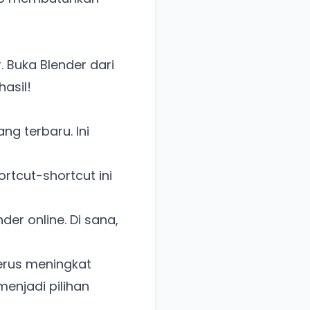
. Buka Blender dari
hasil!
ng terbaru. Ini
rtcut-shortcut ini
er online. Di sana,
terus meningkat
enjadi pilihan