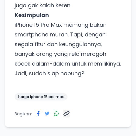
juga gak kalah keren.
Punya website SMM baru nih! Coba BulkFame
Kesimpulan
untuk pengalaman lebih baik.
iPhone 15 Pro Max memang bukan
Tanpa daftar ulang, gratis dicoba. Kamu tetap bisa
pakai Zona Sosmed kapan saja.
smartphone murah. Tapi, dengan
segala fitur dan keunggulannya,
Coba BulkFame
banyak orang yang rela merogoh
Lain kali saja
kocek dalam-dalam untuk memilikinya.
Jadi, sudah siap nabung?
harga iphone 15 pro max
Bagikan: