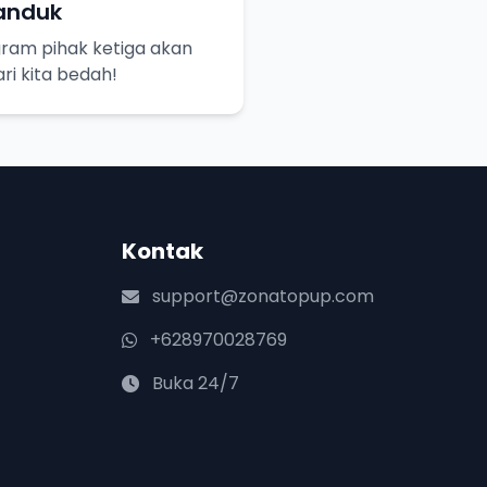
Tanduk
gram pihak ketiga akan
ri kita bedah!
Kontak
support@zonatopup.com
+628970028769
Buka 24/7