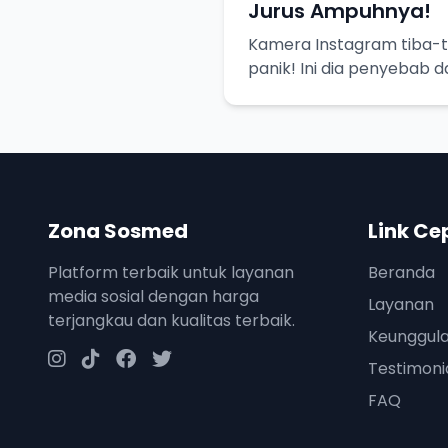
Jurus Ampuhnya!
Kamera Instagram tiba-t
panik! Ini dia penyebab 
biar bisa selfie lagi.
Zona Sosmed
Link Ce
Platform terbaik untuk layanan
Beranda
media sosial dengan harga
Layanan
terjangkau dan kualitas terbaik.
Keunggul
Testimoni
FAQ