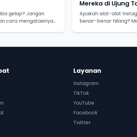
Mereka di Ujung 
iba gelap? Jangan
Apakah alat-alat Insta
dan cara mengatasinya
benar-benar hilang? Ma
pat
Layanan
Instagram
TikTok
an
YouTube
al
Facebook
Twitter