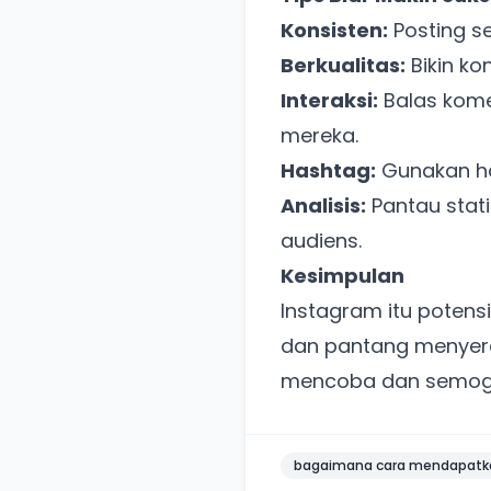
Konsisten:
Posting s
Berkualitas:
Bikin ko
Interaksi:
Balas kome
mereka.
Hashtag:
Gunakan ha
Analisis:
Pantau stati
audiens.
Kesimpulan
Instagram itu potensi
dan pantang menyera
mencoba dan semog
bagaimana cara mendapatka