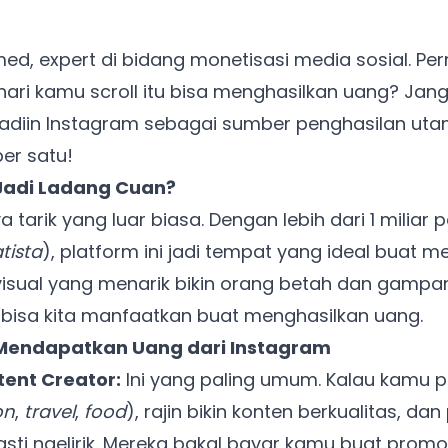
d, expert di bidang monetisasi media sosial. Pern
hari kamu scroll itu bisa menghasilkan uang? Jan
jadiin Instagram sebagai sumber penghasilan ut
per satu!
Jadi Ladang Cuan?
tarik yang luar biasa. Dengan lebih dari 1 miliar 
tista
), platform ini jadi tempat yang ideal buat 
, visual yang menarik bikin orang betah dan gampa
 bisa kita manfaatkan buat menghasilkan uang.
endapatkan Uang dari Instagram
tent Creator:
Ini yang paling umum. Kalau kamu 
on
,
travel
,
food
), rajin bikin konten berkualitas, da
sti ngelirik. Mereka bakal bayar kamu buat promo