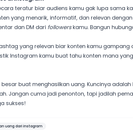
ecara teratur biar audiens kamu gak lupa sama k
nten yang menarik, informatif, dan relevan denga
Punya website SMM baru nih! Coba BulkFame
ntar dan DM dari
followers
kamu. Bangun hubunga
untuk pengalaman lebih baik.
Tanpa daftar ulang, gratis dicoba. Kamu tetap bisa pakai
Zona Sosmed kapan saja.
shtag yang relevan biar konten kamu gampang 
stik Instagram kamu buat tahu konten mana yang 
Coba BulkFame
Lain kali saja
 besar buat menghasilkan uang. Kuncinya adalah ko
h. Jangan cuma jadi penonton, tapi jadilah pema
a sukses!
n uang dari instagram