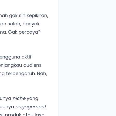
ah gak sih kepikiran,
gan salah, banyak
ama. Gak percaya?
pengguna aktif
menjangkau audiens
ng terpengaruh. Nah,
punya
niche
yang
n punya
engagement
si produk atau jasa