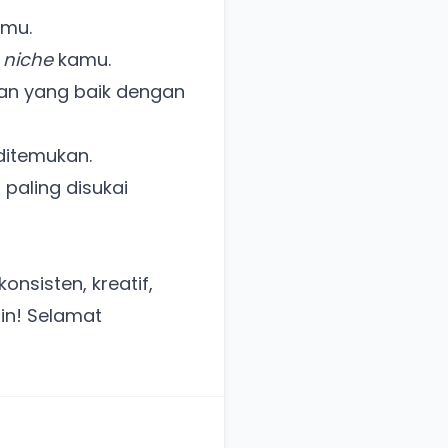
amu.
n
niche
kamu.
n yang baik dengan
ditemukan.
paling disukai
nsisten, kreatif,
in! Selamat