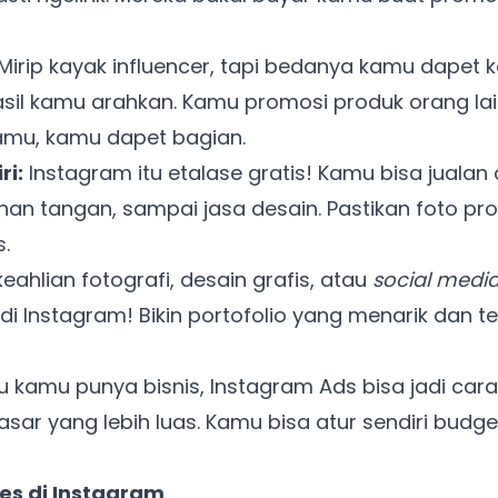
Mirip kayak influencer, tapi bedanya kamu dapet k
sil kamu arahkan. Kamu promosi produk orang lai
mu, kamu dapet bagian.
ri:
Instagram itu etalase gratis! Kamu bisa jualan 
inan tangan, sampai jasa desain. Pastikan foto p
s.
eahlian fotografi, desain grafis, atau
social med
 Instagram! Bikin portofolio yang menarik dan tes
 kamu punya bisnis, Instagram Ads bisa jadi cara
sar yang lebih luas. Kamu bisa atur sendiri budge
Ada Website Baru!
ses di Instagram
Khusus untuk kamu yang mau coba