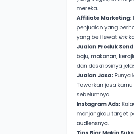
mereka.
Affiliate Marketing:
penjualan yang berha
yang beli lewat
link
ka
Jualan Produk Sendi
baju, makanan, keraj
dan deskripsinya jela
Jualan Jasa:
Punya k
Tawarkan jasa kamu di
sebelumnya.
Instagram Ads:
Kalau
menjangkau target pa
audiensnya.
Tips Biar Makin Suk