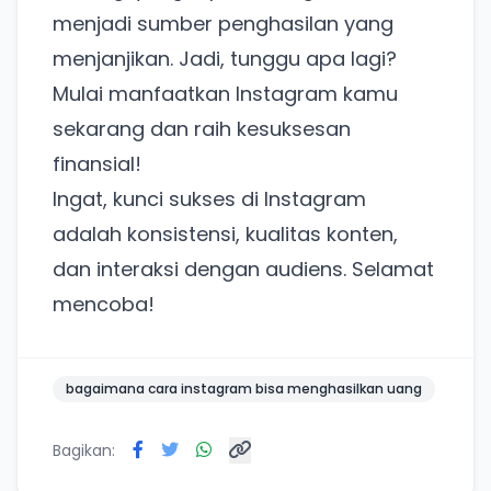
menjadi sumber penghasilan yang
menjanjikan. Jadi, tunggu apa lagi?
Punya website SMM baru nih! Coba BulkFame
Mulai manfaatkan Instagram kamu
untuk pengalaman lebih baik.
sekarang dan raih kesuksesan
Tanpa daftar ulang, gratis dicoba. Kamu tetap bisa
pakai Zona Sosmed kapan saja.
finansial!
Ingat, kunci sukses di Instagram
Coba BulkFame
adalah konsistensi, kualitas konten,
Lain kali saja
dan interaksi dengan audiens. Selamat
mencoba!
bagaimana cara instagram bisa menghasilkan uang
Bagikan: