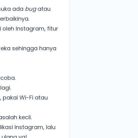
suka ada
bug
atau
rbaikinya.
oleh Instagram, fitur
eka sehingga hanya
 coba.
lagi.
, pakai Wi-Fi atau
alah kecil.
kasi Instagram, lalu
 ulang ya!