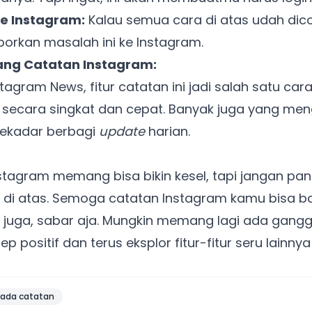
e Instagram:
Kalau semua cara di atas udah dico
porkan masalah ini ke Instagram.
Punya website SMM baru nih! Coba BulkFame
ang Catatan Instagram:
untuk pengalaman lebih baik.
stagram News
, fitur catatan ini jadi salah satu c
Tanpa daftar ulang, gratis dicoba. Kamu tetap bisa pakai
Zona Sosmed kapan saja.
i secara singkat dan cepat. Banyak juga yang m
sekadar berbagi
update
harian.
Coba BulkFame
Lain kali saja
stagram memang bisa bikin kesel, tapi jangan pan
 di atas. Semoga catatan Instagram kamu bisa bali
 juga, sabar aja. Mungkin memang lagi ada gang
ep positif dan terus eksplor fitur-fitur seru lainny
 ada catatan