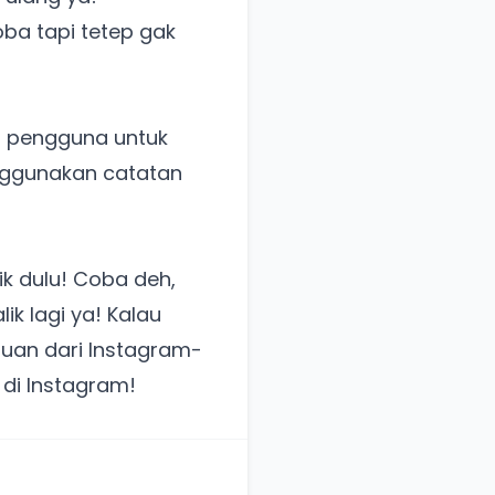
ba tapi tetep gak
ara pengguna untuk
enggunakan catatan
ik dulu! Coba deh,
k lagi ya! Kalau
guan dari Instagram-
a di Instagram!