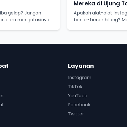
Mereka di Ujung 
iba gelap? Jangan
Apakah alat-alat Insta
dan cara mengatasinya
benar-benar hilang? Ma
pat
Layanan
Instagram
TikTok
an
YouTube
al
Facebook
Twitter