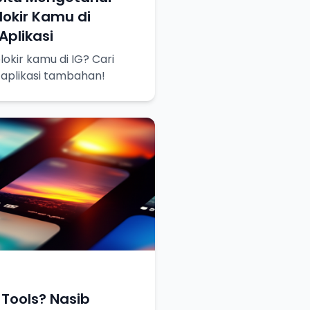
okir Kamu di
plikasi
okir kamu di IG? Cari
 aplikasi tambahan!
Tools? Nasib