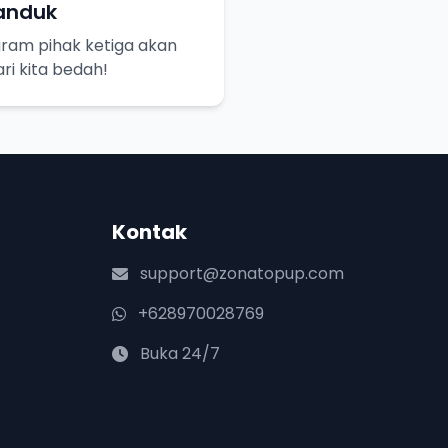
Tanduk
gram pihak ketiga akan
ri kita bedah!
Kontak
support@zonatopup.com
+628970028769
Buka 24/7