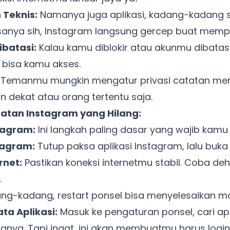
Teknis:
Namanya juga aplikasi, kadang-kadang 
sanya sih, Instagram langsung gercep buat mempe
ibatasi:
Kalau kamu diblokir atau akunmu dibatasi 
 bisa kamu akses.
Temanmu mungkin mengatur privasi catatan mer
an dekat atau orang tertentu saja.
atan Instagram yang Hilang:
tagram:
Ini langkah paling dasar yang wajib kamu
stagram:
Tutup paksa aplikasi Instagram, lalu buka 
rnet:
Pastikan koneksi internetmu stabil. Coba deh
.
g-kadang, restart ponsel bisa menyelesaikan mas
ta Aplikasi:
Masuk ke pengaturan ponsel, cari apli
Ada Website Baru!
nya. Tapi ingat, ini akan membuatmu harus login
Khusus untuk kamu yang mau coba