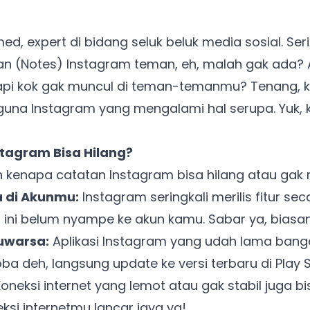
d, expert di bidang seluk beluk media sosial. Seri
n (Notes) Instagram teman, eh, malah gak ada? A
tapi kok gak muncul di teman-temanmu? Tenang, 
na Instagram yang mengalami hal serupa. Yuk, k
tagram Bisa Hilang?
 kenapa catatan Instagram bisa hilang atau gak 
a di Akunmu:
Instagram seringkali merilis fitur sec
an ini belum nyampe ke akun kamu. Sabar ya, biasa
luwarsa:
Aplikasi Instagram yang udah lama bange
ba deh, langsung update ke versi terbaru di Play 
oneksi internet yang lemot atau gak stabil juga bi
ksi internetmu lancar jaya ya!