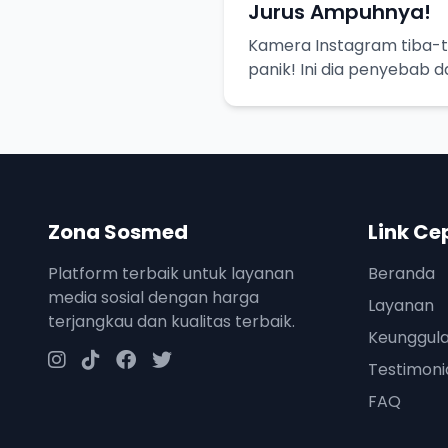
Jurus Ampuhnya!
Kamera Instagram tiba-t
panik! Ini dia penyebab 
biar bisa selfie lagi.
Zona Sosmed
Link Ce
Platform terbaik untuk layanan
Beranda
media sosial dengan harga
Layanan
terjangkau dan kualitas terbaik.
Keunggul
Testimoni
FAQ