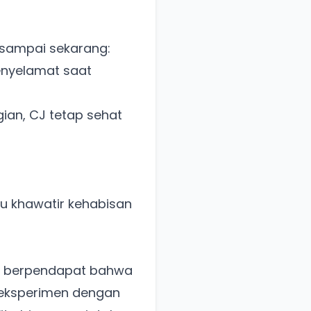
 sampai sekarang:
enyelamat saat
gian, CJ tetap sehat
lu khawatir kehabisan
g berpendapat bahwa
reksperimen dengan