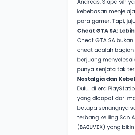
Andreas. Siapa sih y
kebebasan menjelajah
para gamer. Tapi, juj
Cheat GTA SA: Lebih
Cheat GTA SA bukan 
cheat adalah bagian
berjuang menyelesaik
punya senjata tak te
Nostalgia dan Keb
Dulu, di era PlayStati
yang didapat dari ma
betapa senangnya saa
terbang keliling San
(
) yang biki
BAGUVIX