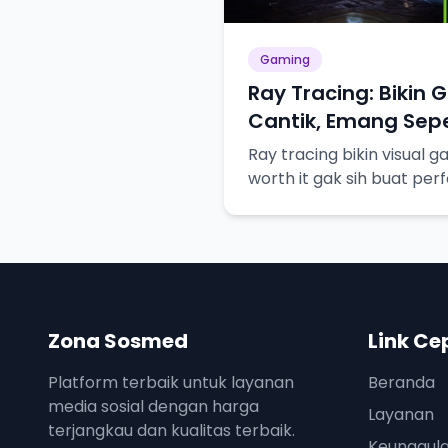
Gaming
Ray Tracing: Bikin 
Cantik, Emang Sepe
Ray tracing bikin visual g
worth it gak sih buat pe
Zona Sosmed
Link Ce
Platform terbaik untuk layanan
Beranda
media sosial dengan harga
Layanan
terjangkau dan kualitas terbaik.
Keunggul