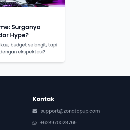
me: Surganya
dar Hype?
au, budget selangit, tapi
 dengan ekspektasi?
Kontak
support@zonatopup.com
+628970028769