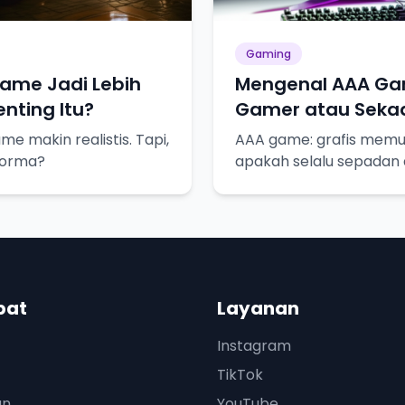
Gaming
Game Jadi Lebih
Mengenal AAA Ga
nting Itu?
Gamer atau Seka
ame makin realistis. Tapi,
AAA game: grafis memuk
rforma?
apakah selalu sepadan
pat
Layanan
Instagram
TikTok
an
YouTube