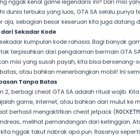
ang nggak kenal game legendaris ini? Dari misi 
i dunia terbuka yang luas, GTA SA selalu punya te
ur aja, sebagian besar keseruan kita juga datang dar
 dari Sekadar Kode
sekadar kumpulan kode rahasia. Bagi banyak gam
 tak terpisahkan dari pengalaman bermain GTA SA
an misi yang susah payah, kita bisa bersenang-
rbatas, atau bahkan menerbangkan mobil! Ini sem
ebasan Tanpa Batas
on 2, berbagi cheat GTA SA adalah ritual wajib. Kit
jalah game, internet, atau bahkan dari mulut ke m
t berhasil mengaktifkan cheat jetpack (
ROCKETM
 Andreas, melihat pemandangan dari ketinggian. At
n kita nggak takut nabrak apa pun. Rasanya sepert