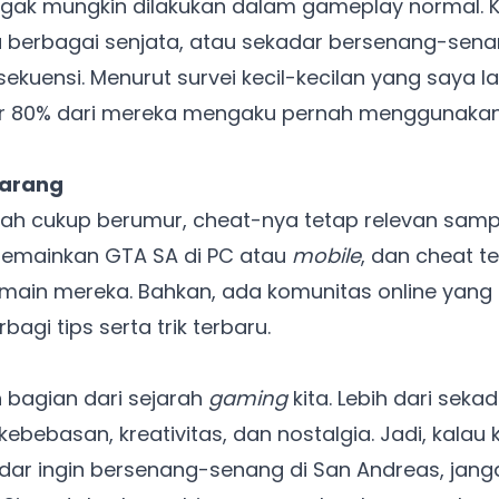
ggak mungkin dilakukan dalam gameplay normal. K
Ada Website Baru!
berbagai senjata, atau sekadar bersenang-sena
Khusus untuk kamu yang mau coba
ekuensi. Menurut survei kecil-kecilan yang saya l
r 80% dari mereka mengaku pernah menggunakan
Punya website SMM baru nih! Coba BulkFame
untuk pengalaman lebih baik.
karang
Tanpa daftar ulang, gratis dicoba. Kamu tetap bisa pakai
ah cukup berumur, cheat-nya tetap relevan samp
Zona Sosmed kapan saja.
emainkan GTA SA di PC atau
mobile
, dan cheat t
Coba BulkFame
main mereka. Bahkan, ada komunitas online yan
agi tips serta trik terbaru.
Lain kali saja
 bagian dari sejarah
gaming
kita. Lebih dari seka
ebebasan, kreativitas, dan nostalgia. Jadi, kalau
dar ingin bersenang-senang di San Andreas, jang