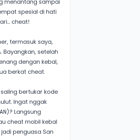
yang menantang sampai
mpat spesial di hati
i... cheat!
er, termasuk saya,
. Bayangkan, setelah
senang dengan kebal,
ua berkat cheat.
a saling bertukar kode
ulut. Ingat nggak
)? Langsung
AN
au cheat mobil kebal
i jadi penguasa San