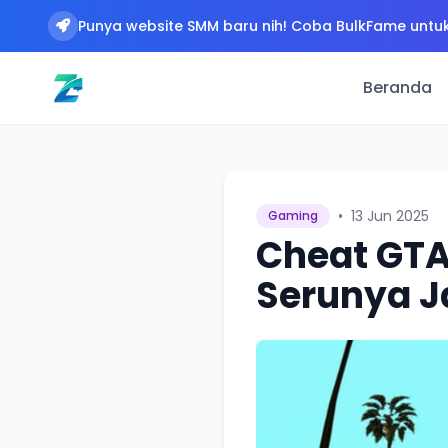
Punya website SMM baru nih! Coba BulkFame untuk
Beranda
•
13 Jun 2025
Gaming
Cheat GTA
Serunya J