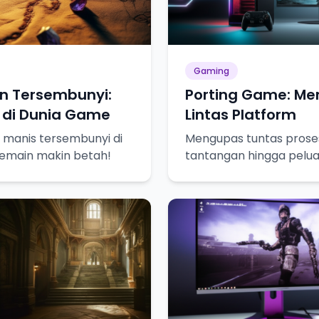
Gaming
un Tersembunyi:
Porting Game: M
 di Dunia Game
Lintas Platform
 manis tersembunyi di
Mengupas tuntas proses
emain makin betah!
tantangan hingga pelu
gamer bisa merasakan 