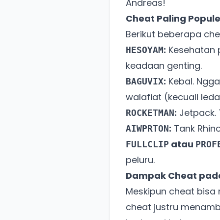
Andreas!
Cheat Paling Popul
Berikut beberapa che
:
Kesehatan p
HESOYAM
keadaan genting.
:
Kebal. Nggak
BAGUVIX
walafiat (kecuali le
:
Jetpack. 
ROCKETMAN
:
Tank Rhino
AIWPRTON
atau
FULLCLIP
PROF
peluru.
Dampak Cheat pad
Meskipun cheat bis
cheat justru menamb