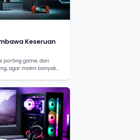
embawa Keseruan
 porting game, dari
ang, agar makin banyak
keseruannya!