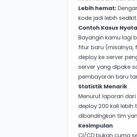
Lebih hemat:
Dengan
kode jadi lebih sedikit
Contoh Kasus Nyat
Bayangin kamu lagi b
fitur baru (misalnya,
deploy ke server pen
server yang dipake s
pembayaran baru tan
Statistik Menarik
Menurut laporan dar
deploy 200 kali lebih
dibandingkan tim ya
Kesimpulan
CI/CD bukan cuma sek