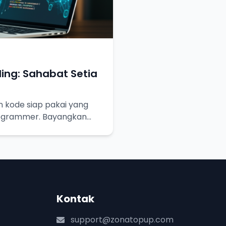
ing: Sahabat Setia
n kode siap pakai yang
ogrammer. Bayangkan
tinggal pakai!
Kontak
support@zonatopup.com