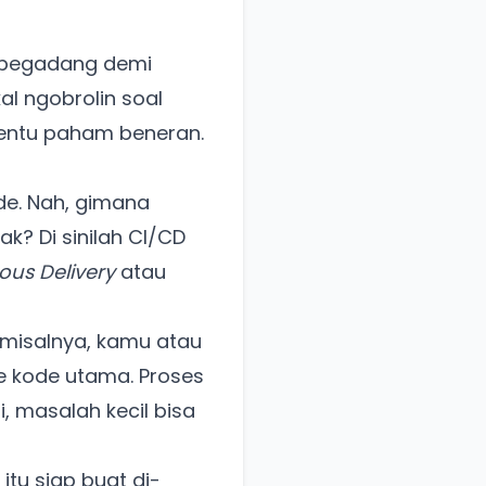
 begadang demi
kal ngobrolin soal
tentu paham beneran.
ode. Nah, gimana
k? Di sinilah CI/CD
ous Delivery
atau
 (misalnya, kamu atau
ke kode utama. Proses
i, masalah kecil bisa
itu siap buat di-