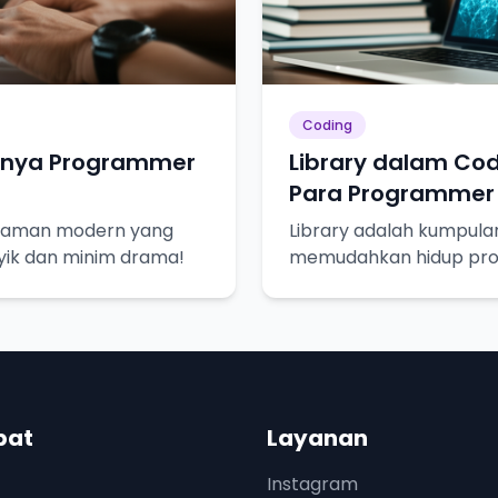
Coding
ulnya Programmer
Library dalam Cod
Para Programmer
graman modern yang
Library adalah kumpula
asyik dan minim drama!
memudahkan hidup pr
seperti resep masakan, 
pat
Layanan
Instagram