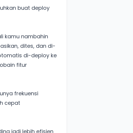
uhkan buat deploy
kali kamu nambahin
asikan, dites, dan di-
otomatis di-deploy ke
bain fitur
unya frekuensi
ih cepat
g jadi lebih efisien