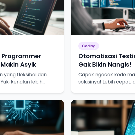
Coding
u Programmer
Otomatisasi Testi
 Makin Asyik
Gak Bikin Nangis!
 yang fleksibel dan
Capek ngecek kode man
 Yuk, kenalan lebih
solusinya! Lebih cepat, 
lebih tenang.