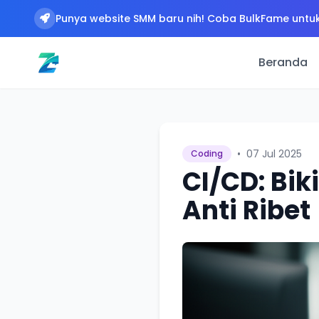
Punya website SMM baru nih! Coba BulkFame untuk
Beranda
•
07 Jul 2025
Coding
CI/CD: Bik
Anti Ribet