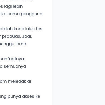
es lagi lebih
ipake sama pengguna
etelah kode lulus tes
 produksi. Jadi,
nunggu lama.
 manfaatnya:
ena semuanya
gram meledak di
rang punya akses ke