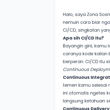
Halo, saya Zona Sos
nemuin cara biar ngodi
CI/CD, singkatan yan
Apa sih CI/CD itu?
Bayangin gini, kamu l
caranya kode kalian 
berperan. CI/CD itu s
Continuous Deploym
Continuous Integrat
temen kamu selesai nu
ini otomatis ngetes k
langsung ketahuan s
Continuous Delivery