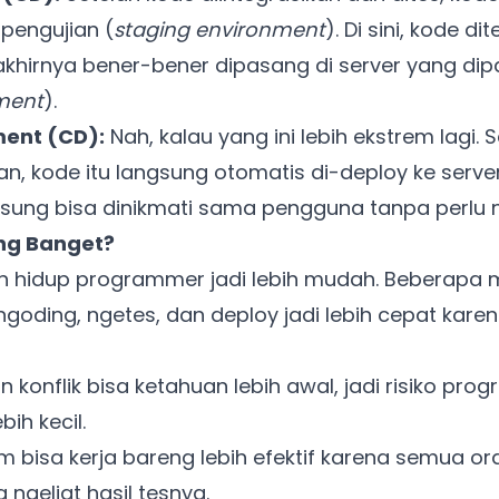
 pengujian (
staging environment
). Di sini, kode dit
hirnya bener-bener dipasang di server yang d
ment
).
ent (CD):
Nah, kalau yang ini lebih ekstrem lagi. S
an, kode itu langsung otomatis di-deploy ke server
sung bisa dinikmati sama pengguna tanpa perlu 
ng Banget?
in hidup programmer jadi lebih mudah. Beberapa
ngoding, ngetes, dan deploy jadi lebih cepat kar
n konflik bisa ketahuan lebih awal, jadi risiko pro
bih kecil.
m bisa kerja bareng lebih efektif karena semua o
 ngeliat hasil tesnya.