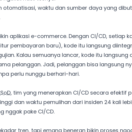
 otomatisasi, waktu dan sumber daya yang dibut
Ada Website Baru!
.
Khusus untuk kamu yang mau coba
a
ikin aplikasi e-commerce. Dengan CI/CD, setiap 
 fitur pembayaran baru), kode itu langsung diintegr
Punya website SMM baru nih! Coba BulkFame
untuk pengalaman lebih baik.
gujian. Kalau semuanya lancar, kode itu langsung 
Tanpa daftar ulang, gratis dicoba. Kamu tetap bisa pakai
ama pelanggan. Jadi, pelanggan bisa langsung nyo
Zona Sosmed kapan saja.
pa perlu nunggu berhari-hari.
Coba BulkFame
i
SoD
, tim yang menerapkan CI/CD secara efektif p
Lain kali saja
 tinggi dan waktu pemulihan dari insiden 24 kali leb
ng nggak pake CI/CD.
adar tren, tapi emang beneran bikin proses ngodin