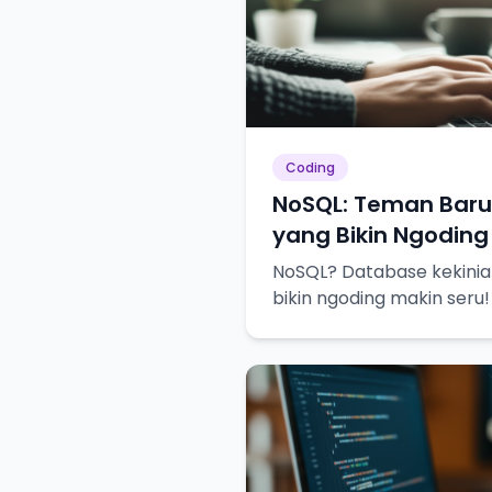
Coding
NoSQL: Teman Bar
yang Bikin Ngoding
NoSQL? Database kekinian
bikin ngoding makin seru!
dekat!