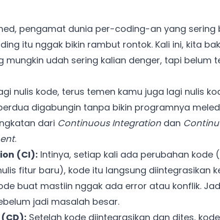
med, pengamat dunia per-coding-an yang sering
ng itu nggak bikin rambut rontok. Kali ini, kita ba
g mungkin udah sering kalian denger, tapi belum 
agi nulis kode, terus temen kamu juga lagi nulis k
berdua digabungin tanpa bikin programnya meleda
ingkatan dari
Continuous Integration
dan
Continu
ent
.
ion (CI):
Intinya, setiap kali ada perubahan kode
lis fitur baru), kode itu langsung diintegrasikan 
ode buat mastiin nggak ada error atau konflik. Jad
ebelum jadi masalah besar.
 (CD):
Setelah kode diintegrasikan dan dites, kode 