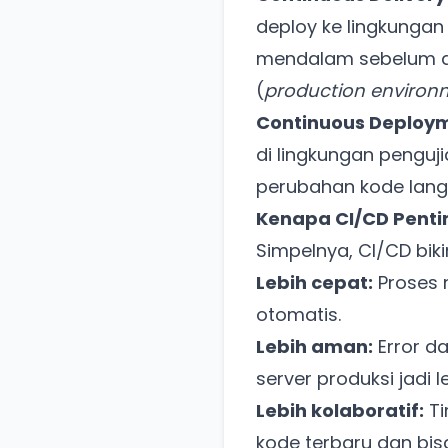
deploy ke lingkungan
mendalam sebelum ak
(
production environ
Continuous Deploym
di lingkungan penguji
perubahan kode lang
Kenapa CI/CD Penti
Simpelnya, CI/CD bik
Lebih cepat:
Proses 
otomatis.
Lebih aman:
Error da
server produksi jadi le
Lebih kolaboratif:
Ti
kode terbaru dan bisa