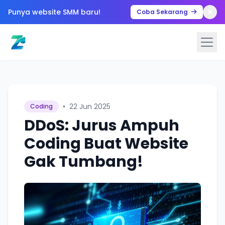
Punya website SMM baru!
Coba Sekarang
•
22 Jun 2025
Coding
DDoS: Jurus Ampuh
Coding Buat Website
Gak Tumbang!