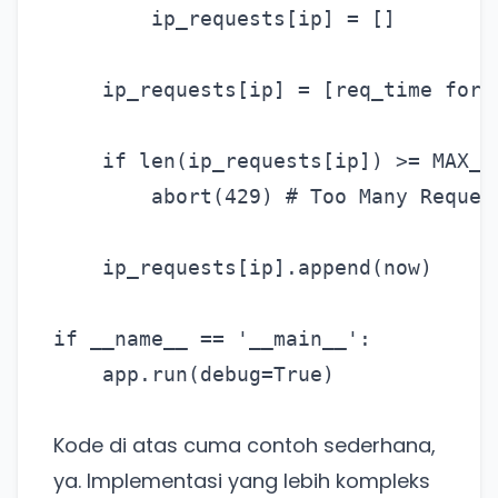
        ip_requests[ip] = []

    ip_requests[ip] = [req_time for 
    if len(ip_requests[ip]) >= MAX_RE
        abort(429) # Too Many Request
Ada Website Baru!
    ip_requests[ip].append(now)

Khusus untuk kamu yang mau coba
if __name__ == '__main__':

Punya website SMM baru nih! Coba BulkFame
untuk pengalaman lebih baik.
Tanpa daftar ulang, gratis dicoba. Kamu tetap bisa
Kode di atas cuma contoh sederhana,
pakai Zona Sosmed kapan saja.
ya. Implementasi yang lebih kompleks