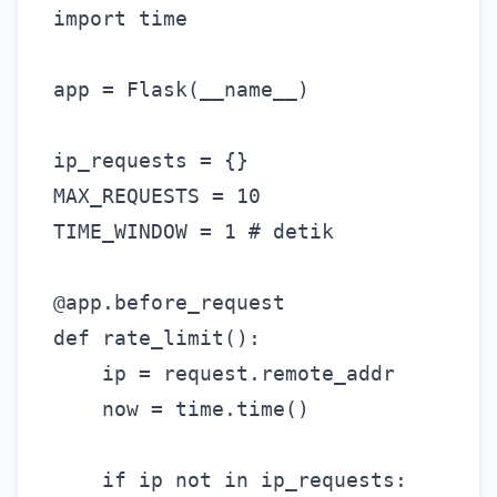
import time

app = Flask(__name__)

ip_requests = {}

MAX_REQUESTS = 10

TIME_WINDOW = 1 # detik

@app.before_request

def rate_limit():

    ip = request.remote_addr

    now = time.time()

    if ip not in ip_requests:
