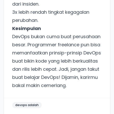
Khusus untuk kamu yang mau coba
dari insiden.
3x lebih rendah tingkat kegagalan
Punya website SMM baru nih! Coba BulkFame
perubahan.
untuk pengalaman lebih baik.
Kesimpulan
Tanpa daftar ulang, gratis dicoba. Kamu tetap bisa
DevOps bukan cuma buat perusahaan
pakai Zona Sosmed kapan saja.
besar. Programmer freelance pun bisa
Coba BulkFame
memanfaatkan prinsip-prinsip DevOps
buat bikin kode yang lebih berkualitas
Lain kali saja
dan rilis lebih cepat. Jadi, jangan takut
buat belajar DevOps! Dijamin, karirmu
bakal makin cemerlang.
devops adalah