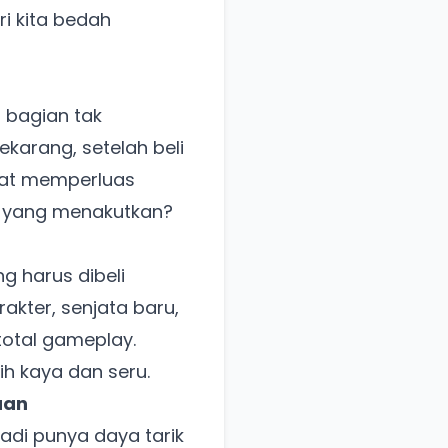
i kita bedah
 bagian tak
ekarang, setelah beli
uat memperluas
k yang menakutkan?
 harus dibeli
kter, senjata baru,
total gameplay.
ih kaya dan seru.
uan
adi punya daya tarik