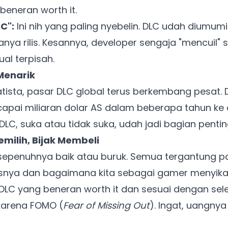
 beneran worth it.
Khusus untuk kamu yang mau coba
C":
Ini nih yang paling nyebelin. DLC udah diumum
a rilis. Kesannya, developer sengaja "mencuil" 
Punya website SMM baru nih! Coba BulkFame
al terpisah.
untuk pengalaman lebih baik.
 Menarik
Tanpa daftar ulang, gratis dicoba. Kamu tetap bisa pakai
atista
, pasar DLC global terus berkembang pesat. Di
Zona Sosmed kapan saja.
pai miliaran dolar AS dalam beberapa tahun ke d
Coba BulkFame
C, suka atau tidak suka, udah jadi bagian penting
emilih, Bijak Membeli
Lain kali saja
sepenuhnya baik atau buruk. Semua tergantung 
ya dan bagaimana kita sebagai gamer menyikap
 DLC yang beneran worth it dan sesuai dengan sele
karena FOMO (
Fear of Missing Out
). Ingat, uangnya