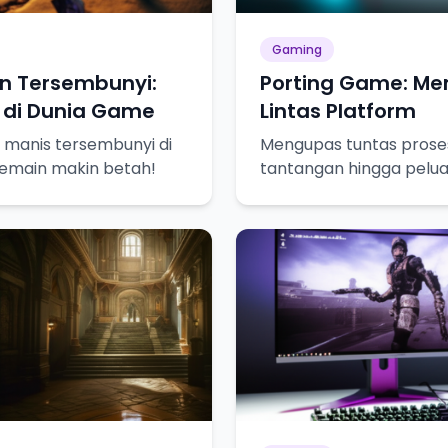
Gaming
un Tersembunyi:
Porting Game: M
 di Dunia Game
Lintas Platform
 manis tersembunyi di
Mengupas tuntas proses
emain makin betah!
tantangan hingga pelu
gamer bisa merasakan 