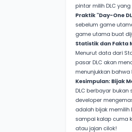
pintar milih DLC yang
Praktik "Day-One DL
sebelum game utamany
game utama buat diju
Statistik dan Fakta
Menurut data dari
St
pasar DLC akan menca
menunjukkan bahwa DL
Kesimpulan: Bijak M
DLC berbayar bukan 
developer mengemasn
adalah bijak memilih
sampai kalap cuma 
atau jajan cilok!