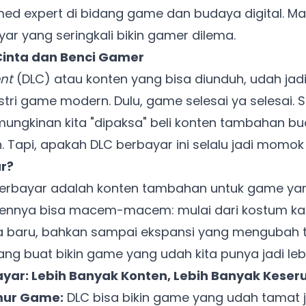
ed expert di bidang game dan budaya digital. Mar
r yang seringkali bikin gamer dilema.
Cinta dan Benci Gamer
nt
(DLC) atau konten yang bisa diunduh, udah jadi
stri game modern. Dulu, game selesai ya selesai. S
ungkinan kita "dipaksa" beli konten tambahan b
 Tapi, apakah DLC berbayar ini selalu jadi momo
r?
erbayar adalah konten tambahan untuk game yang
tennya bisa macem-macem: mulai dari kostum kara
ta baru, bahkan sampai ekspansi yang mengubah 
ncang buat bikin game yang udah kita punya jadi leb
rbayar: Lebih Banyak Konten, Lebih Banyak Keser
ur Game:
DLC bisa bikin game yang udah tamat j