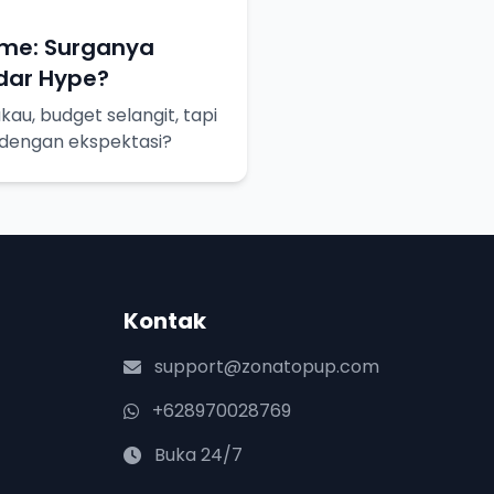
me: Surganya
dar Hype?
au, budget selangit, tapi
 dengan ekspektasi?
Kontak
support@zonatopup.com
+628970028769
Buka 24/7