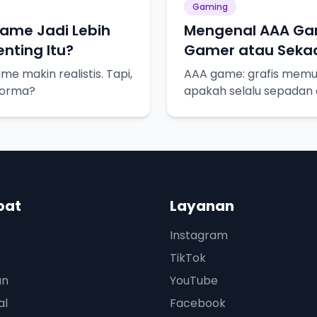
Gaming
Game Jadi Lebih
Mengenal AAA Ga
nting Itu?
Gamer atau Seka
ame makin realistis. Tapi,
AAA game: grafis memuk
rforma?
apakah selalu sepadan
pat
Layanan
Instagram
TikTok
an
YouTube
al
Facebook