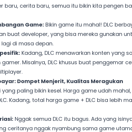
ter baru, cerita baru, semua itu bikin kita pengen b
mbangan Game:
Bikin game itu mahal! DLC berba
n buat developer, yang bisa mereka gunakan 
 lagi di masa depan.
pesifik:
Kadang, DLC menawarkan konten yang san
n gamer. Misalnya, DLC khusus buat penggemar ce
iplayer.
rbayar: Dompet Menjerit, Kualitas Meragukan
i yang paling bikin kesel. Harga game udah mahal
 DLC. Kadang, total harga game + DLC bisa lebih m
iasi:
Nggak semua DLC itu bagus. Ada yang isin
ang ceritanya nggak nyambung sama game utama. 
Ada Website Baru!