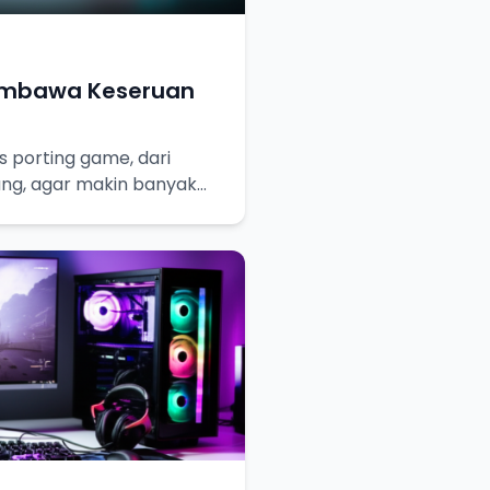
embawa Keseruan
 porting game, dari
ang, agar makin banyak
keseruannya!