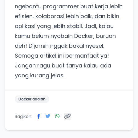
ngebantu programmer buat kerja lebih
Punya website SMM baru nih! Coba BulkFame
efisien, kolaborasi lebih baik, dan bikin
untuk pengalaman lebih baik.
aplikasi yang lebih stabil. Jadi, kalau
Tanpa daftar ulang, gratis dicoba. Kamu tetap bisa
pakai Zona Sosmed kapan saja.
kamu belum nyobain Docker, buruan
deh! Dijamin nggak bakal nyesel.
Coba BulkFame
Semoga artikel ini bermanfaat ya!
Lain kali saja
Jangan ragu buat tanya kalau ada
yang kurang jelas.
Docker adalah
Bagikan: