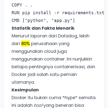
COPY . .

RUN pip install -r requirements.txt

Statistik dan Fakta Menarik
Menurut laporan dari Datadog, lebih
dari
80%
perusahaan yang
menggunakan cloud juga
menggunakan container. Ini nunjukkin
betapa pentingnya containerisasi, dan
Docker jadi salah satu pemain
utamanya.
Ada Website Baru!
Kesimpulan
Docker itu bukan cuma *hype* semata.
Khusus untuk kamu yang mau coba
Ini adalah
tool
yang beneran bisa