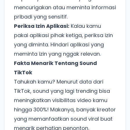
mencurigakan atau meminta informasi
pribadi yang sensitif.
Periksa Izin Aplikasi:
Kalau kamu
pakai aplikasi pihak ketiga, periksa izin
yang diminta. Hindari aplikasi yang
Ada Website Baru!
meminta izin yang nggak relevan.
Khusus untuk kamu yang mau coba
Fakta Menarik Tentang Sound
TikTok
Punya website SMM baru nih! Coba BulkFame
Tahukah kamu? Menurut data dari
untuk pengalaman lebih baik.
TikTok, sound yang lagi trending bisa
Tanpa daftar ulang, gratis dicoba. Kamu tetap bisa
pakai Zona Sosmed kapan saja.
meningkatkan visibilitas video kamu
hingga 300%! Makanya, banyak kreator
Coba BulkFame
yang memanfaatkan sound viral buat
menarik perhatian penonton.
Lain kali saja