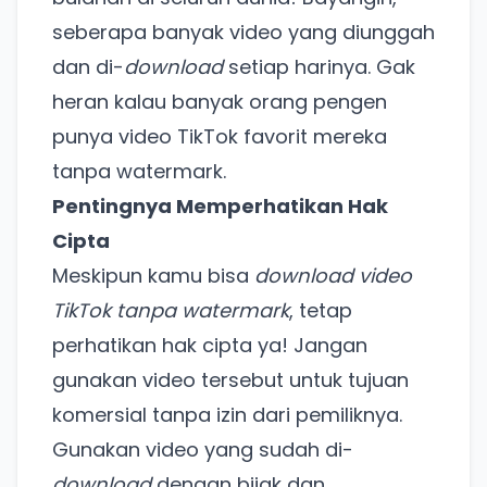
seberapa banyak video yang diunggah
dan di-
download
setiap harinya. Gak
heran kalau banyak orang pengen
punya video TikTok favorit mereka
tanpa watermark.
Pentingnya Memperhatikan Hak
Ada Website Baru!
Cipta
Meskipun kamu bisa
download video
Khusus untuk kamu yang mau coba
TikTok tanpa watermark
, tetap
perhatikan hak cipta ya! Jangan
Punya website SMM baru nih! Coba BulkFame
gunakan video tersebut untuk tujuan
untuk pengalaman lebih baik.
komersial tanpa izin dari pemiliknya.
Tanpa daftar ulang, gratis dicoba. Kamu tetap bisa
pakai Zona Sosmed kapan saja.
Gunakan video yang sudah di-
download
dengan bijak dan