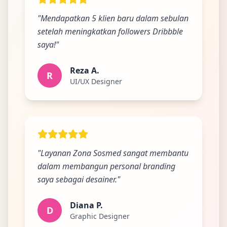
"Mendapatkan 5 klien baru dalam sebulan
Ada Website Baru!
setelah meningkatkan followers Dribbble
saya!"
Khusus untuk kamu yang mau coba
Reza A.
R
UI/UX Designer
Punya website SMM baru nih! Coba BulkFame
untuk pengalaman lebih baik.
Tanpa daftar ulang, gratis dicoba. Kamu tetap bisa
pakai Zona Sosmed kapan saja.
Coba BulkFame
"Layanan Zona Sosmed sangat membantu
dalam membangun personal branding
Lain kali saja
saya sebagai desainer."
Diana P.
D
Graphic Designer