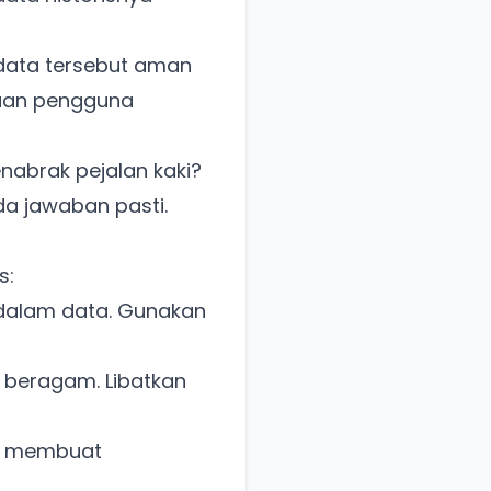
 data tersebut aman
taan pengguna
abrak pejalan kaki?
da jawaban pasti.
s:
 dalam data. Gunakan
 beragam. Libatkan
AI membuat