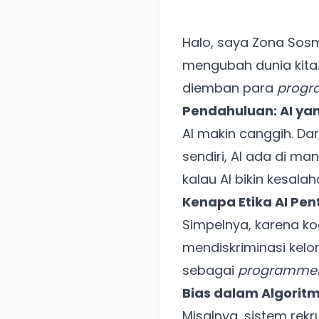
Halo, saya Zona Sos
mengubah dunia kita.
diemban para
progr
Pendahuluan: AI yan
AI makin canggih. Da
sendiri, AI ada di m
kalau AI bikin kesalah
Kenapa Etika AI Pe
Simpelnya, karena ko
mendiskriminasi kelo
sebagai
programme
Bias dalam Algoritm
Misalnya, sistem rekr