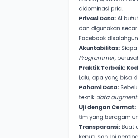
didominasi pria.
Privasi Data:
AI butu
dan digunakan secara
Facebook disalahgun
Akuntabilitas:
Siapa
Programmer
, perusa
Praktik Terbaik: K
Lalu, apa yang bisa k
Pahami Data:
Sebelu
teknik
data augment
Uji dengan Cermat:
tim yang beragam unt
Transparansi:
Buat 
keputusan. Ini pent