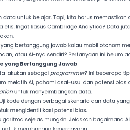
h data untuk belajar. Tapi, kita harus memastikan
 etis. Ingat kasus Cambridge Analytica? Data ju
akan.
 yang bertanggung jawab kalau mobil otonom men
haan, atau AI-nya sendiri? Pertanyaan ini belum a
ode yang Bertanggung Jawab
ita lakukan sebagai
programmer
? Ini beberapa tip
m melatih AI, pahami asal-usul dan potensi bias
ation
untuk menyeimbangkan data.
Uji kode dengan berbagai skenario dan data yang
uk mengidentifikasi potensi bias.
algoritma sejelas mungkin. Jelaskan bagaimana 
Ada Website Baru!
ing untuk membangun kepercayaan.