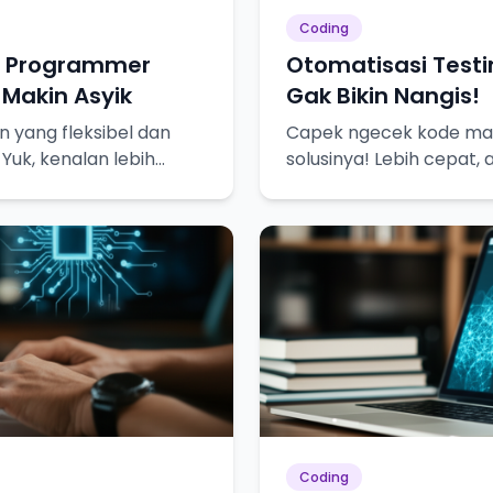
Coding
u Programmer
Otomatisasi Testi
 Makin Asyik
Gak Bikin Nangis!
 yang fleksibel dan
Capek ngecek kode man
 Yuk, kenalan lebih
solusinya! Lebih cepat, 
lebih tenang.
Coding