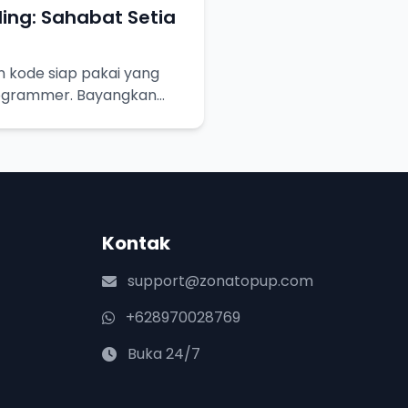
ing: Sahabat Setia
n kode siap pakai yang
ogrammer. Bayangkan
tinggal pakai!
Kontak
support@zonatopup.com
+628970028769
Buka 24/7