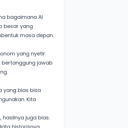
ama bagaimana AI
ab besar yang
embentuk masa depan.
otonom yang nyetir
ng bertanggung jawab
ng.
a yang bias bisa
hgunakan. Kita
 hasilnya juga bias.
data historisnya