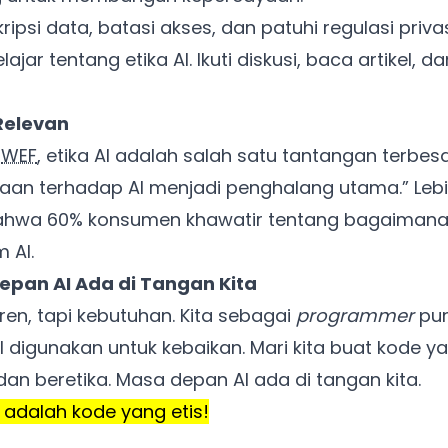
Khusus untuk kamu yang mau coba
ripsi data, batasi akses, dan patuhi regulasi priva
ajar tentang etika AI. Ikuti diskusi, baca artikel, d
Punya website SMM baru nih! Coba BulkFame
untuk pengalaman lebih baik.
 Relevan
Tanpa daftar ulang, gratis dicoba. Kamu tetap bisa pakai
i
WEF
, etika AI adalah salah satu tantangan terbes
Zona Sosmed kapan saja.
aan terhadap AI menjadi penghalang utama.
Lebi
hwa 60% konsumen khawatir tentang bagaimana
Coba BulkFame
 AI.
Lain kali saja
epan AI Ada di Tangan Kita
ren, tapi kebutuhan. Kita sebagai
programmer
pun
digunakan untuk kebaikan. Mari kita buat kode y
an beretika. Masa depan AI ada di tangan kita.
 adalah kode yang etis!