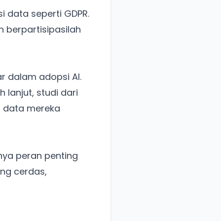
si data seperti GDPR.
an berpartisipasilah
ar dalam adopsi AI.
h lanjut, studi dari
 data mereka
ya peran penting
ang cerdas,