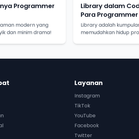
ulnya Programmer
Library dalam Cod
Para Programmer
graman modern yang
Library adalah kumpula
asyik dan minim drama!
memudahkan hidup pr
seperti resep masakan, 
pat
Layanan
Instagram
TikTok
an
YouTube
al
Facebook
Twitter