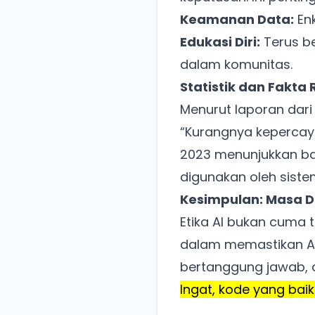
Keamanan Data:
Enk
Edukasi Diri:
Terus bel
dalam komunitas.
Statistik dan Fakta
Menurut laporan dar
Kurangnya kepercay
2023
menunjukkan ba
digunakan oleh sistem
Kesimpulan: Masa D
Etika AI bukan cuma t
dalam memastikan AI 
bertanggung jawab, d
Ingat, kode yang baik