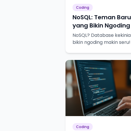
Coding
NoSQL: Teman Bar
yang Bikin Ngoding
NoSQL? Database kekinian
bikin ngoding makin seru!
dekat!
Coding