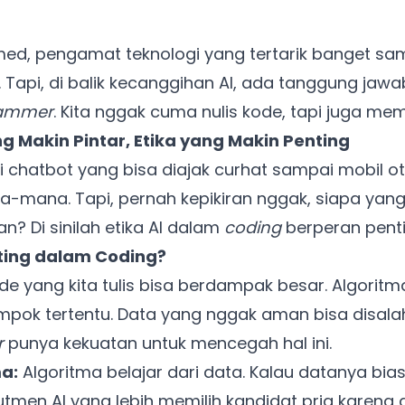
med, pengamat teknologi yang tertarik banget s
 Tapi, di balik kecanggihan AI, ada tanggung jaw
ammer
. Kita nggak cuma nulis kode, tapi juga m
g Makin Pintar, Etika yang Makin Penting
ri chatbot yang bisa diajak curhat sampai mobil 
ana-mana. Tapi, pernah kepikiran nggak, siapa ya
an? Di sinilah etika AI dalam
coding
berperan penti
nting dalam Coding?
de yang kita tulis bisa berdampak besar. Algoritm
mpok tertentu. Data yang nggak aman bisa disala
r
punya kekuatan untuk mencegah hal ini.
a:
Algoritma belajar dari data. Kalau datanya bias,
utmen AI yang lebih memilih kandidat pria karena 