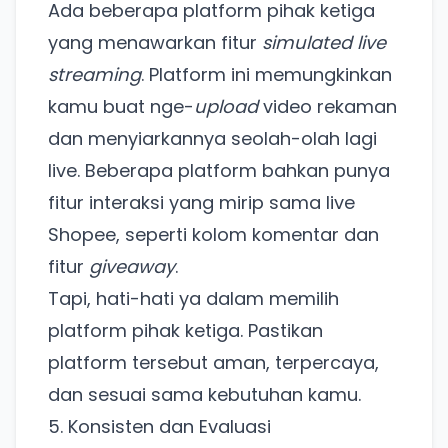
Ada beberapa platform pihak ketiga
Khusus untuk kamu yang mau coba
yang menawarkan fitur
simulated live
streaming
. Platform ini memungkinkan
Punya website SMM baru nih! Coba BulkFame
kamu buat nge-
upload
video rekaman
untuk pengalaman lebih baik.
dan menyiarkannya seolah-olah lagi
Tanpa daftar ulang, gratis dicoba. Kamu tetap bisa
pakai Zona Sosmed kapan saja.
live. Beberapa platform bahkan punya
fitur interaksi yang mirip sama live
Coba BulkFame
Shopee, seperti kolom komentar dan
Lain kali saja
fitur
giveaway
.
Tapi, hati-hati ya dalam memilih
platform pihak ketiga. Pastikan
platform tersebut aman, terpercaya,
dan sesuai sama kebutuhan kamu.
5. Konsisten dan Evaluasi