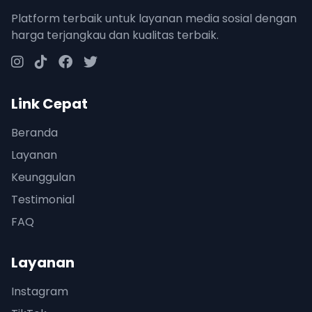
Platform terbaik untuk layanan media sosial dengan
harga terjangkau dan kualitas terbaik.
Link Cepat
Beranda
Layanan
Keunggulan
Testimonial
FAQ
Layanan
Instagram