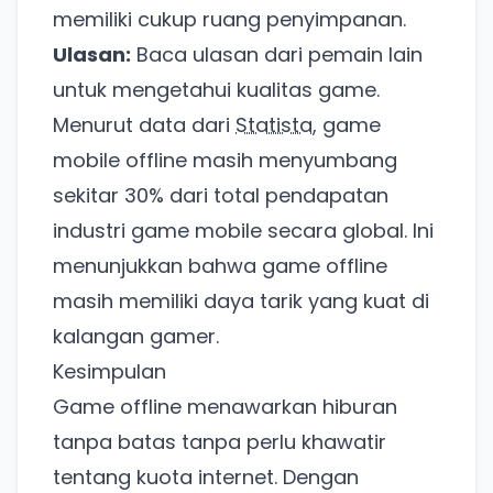
memiliki cukup ruang penyimpanan.
Ulasan:
Baca ulasan dari pemain lain
untuk mengetahui kualitas game.
Menurut data dari
Statista
, game
Ada Website Baru!
mobile offline masih menyumbang
Khusus untuk kamu yang mau coba
sekitar 30% dari total pendapatan
industri game mobile secara global. Ini
Punya website SMM baru nih! Coba BulkFame
menunjukkan bahwa game offline
untuk pengalaman lebih baik.
masih memiliki daya tarik yang kuat di
Tanpa daftar ulang, gratis dicoba. Kamu tetap bisa
kalangan gamer.
pakai Zona Sosmed kapan saja.
Kesimpulan
Coba BulkFame
Game offline menawarkan hiburan
tanpa batas tanpa perlu khawatir
Lain kali saja
tentang kuota internet. Dengan