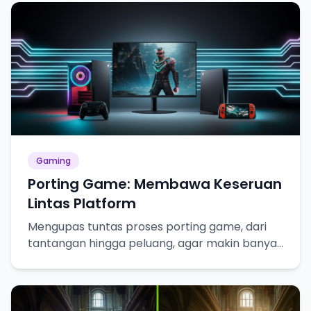
Gaming
Porting Game: Membawa Keseruan
Lintas Platform
Mengupas tuntas proses porting game, dari
tantangan hingga peluang, agar makin banyak
gamer bisa merasakan keseruannya!