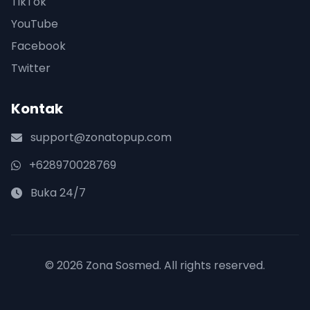
TikTok
YouTube
Facebook
Twitter
Kontak
support@zonatopup.com
+628970028769
Buka 24/7
© 2026 Zona Sosmed. All rights reserved.