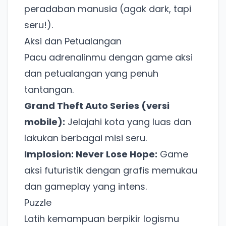
peradaban manusia (agak dark, tapi
seru!).
Aksi dan Petualangan
Pacu adrenalinmu dengan game aksi
dan petualangan yang penuh
tantangan.
Grand Theft Auto Series (versi
mobile):
Jelajahi kota yang luas dan
lakukan berbagai misi seru.
Implosion: Never Lose Hope:
Game
aksi futuristik dengan grafis memukau
dan gameplay yang intens.
Puzzle
Latih kemampuan berpikir logismu