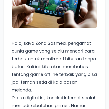
Halo, saya Zona Sosmed, pengamat
dunia game yang selalu mencari cara
terbaik untuk menikmati hiburan tanpa
batas. Kali ini, kita akan membahas
tentang game offline terbaik yang bisa
jadi teman setia di kala bosan
melanda.
Di era digital ini, koneksi internet seolah
menjadi kebutuhan primer. Namun,