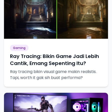
Gaming
Ray Tracing: Bikin Game Jadi Lebih
Cantik, Emang Sepenting Itu?
Ray tracing bikin visual game makin realistis.
Tapi, worth it gak sih buat performa?