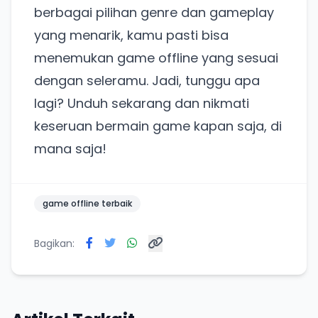
berbagai pilihan genre dan gameplay
yang menarik, kamu pasti bisa
menemukan game offline yang sesuai
dengan seleramu. Jadi, tunggu apa
lagi? Unduh sekarang dan nikmati
keseruan bermain game kapan saja, di
mana saja!
game offline terbaik
Bagikan: