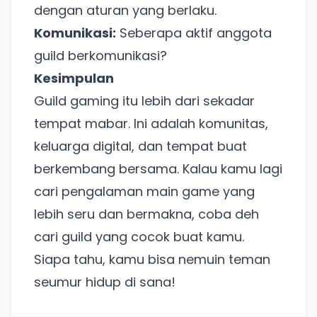
Ada Website Baru!
dengan aturan yang berlaku.
Khusus untuk kamu yang mau coba
Komunikasi:
Seberapa aktif anggota
guild berkomunikasi?
Punya website SMM baru nih! Coba BulkFame
Kesimpulan
untuk pengalaman lebih baik.
Guild gaming itu lebih dari sekadar
Tanpa daftar ulang, gratis dicoba. Kamu tetap bisa
tempat mabar. Ini adalah komunitas,
pakai Zona Sosmed kapan saja.
keluarga digital, dan tempat buat
Coba BulkFame
berkembang bersama. Kalau kamu lagi
cari pengalaman main game yang
Lain kali saja
lebih seru dan bermakna, coba deh
cari guild yang cocok buat kamu.
Siapa tahu, kamu bisa nemuin teman
seumur hidup di sana!