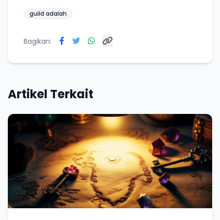
guild adalah
Bagikan:
Artikel Terkait