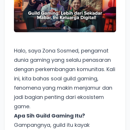
Halo, saya Zona Sosmed, pengamat
dunia gaming yang selalu penasaran
dengan perkembangan komunitas. Kali
ini, kita bahas soal guild gaming,
fenomena yang makin menjamur dan
jadi bagian penting dari ekosistem
game.
Apa Sih Guild Gaming Itu?
Gampangnya, guild itu kayak