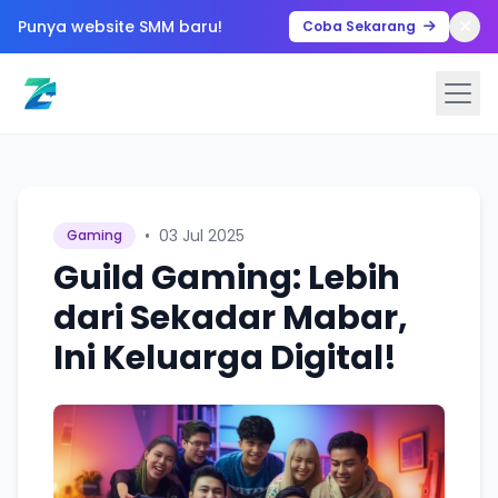
Punya website SMM baru!
Coba Sekarang
•
03 Jul 2025
Gaming
Guild Gaming: Lebih
dari Sekadar Mabar,
Ini Keluarga Digital!