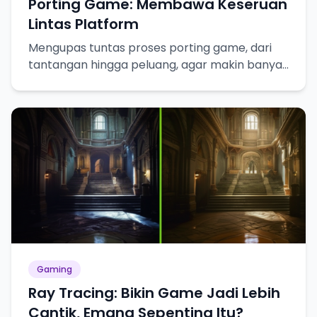
Porting Game: Membawa Keseruan
Lintas Platform
Mengupas tuntas proses porting game, dari
tantangan hingga peluang, agar makin banyak
gamer bisa merasakan keseruannya!
Gaming
Ray Tracing: Bikin Game Jadi Lebih
Cantik, Emang Sepenting Itu?