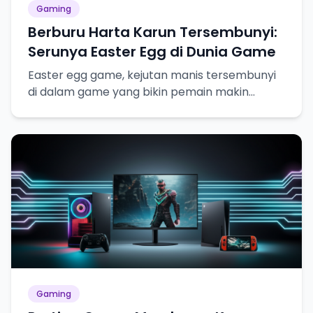
Gaming
Berburu Harta Karun Tersembunyi:
Serunya Easter Egg di Dunia Game
Easter egg game, kejutan manis tersembunyi
di dalam game yang bikin pemain makin
betah!
Gaming