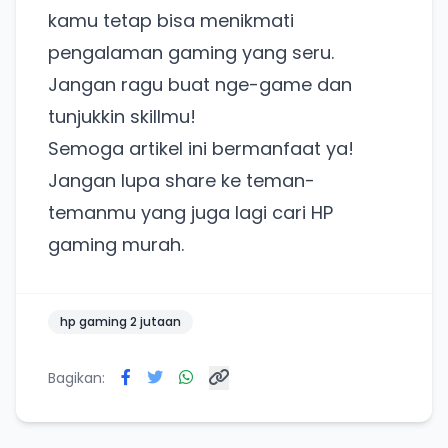
kamu tetap bisa menikmati
Punya website SMM baru nih! Coba BulkFame
pengalaman gaming yang seru.
untuk pengalaman lebih baik.
Jangan ragu buat nge-game dan
Tanpa daftar ulang, gratis dicoba. Kamu tetap bisa
pakai Zona Sosmed kapan saja.
tunjukkin skillmu!
Semoga artikel ini bermanfaat ya!
Coba BulkFame
Jangan lupa share ke teman-
Lain kali saja
temanmu yang juga lagi cari HP
gaming murah.
hp gaming 2 jutaan
Bagikan: