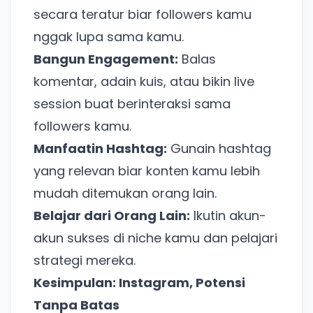
secara teratur biar followers kamu
nggak lupa sama kamu.
Bangun Engagement:
Balas
komentar, adain kuis, atau bikin live
session buat berinteraksi sama
Ada Website Baru!
followers kamu.
Khusus untuk kamu yang mau coba
Manfaatin Hashtag:
Gunain hashtag
yang relevan biar konten kamu lebih
Punya website SMM baru nih! Coba BulkFame
mudah ditemukan orang lain.
untuk pengalaman lebih baik.
Belajar dari Orang Lain:
Ikutin akun-
Tanpa daftar ulang, gratis dicoba. Kamu tetap bisa
akun sukses di niche kamu dan pelajari
pakai Zona Sosmed kapan saja.
strategi mereka.
Coba BulkFame
Kesimpulan: Instagram, Potensi
Tanpa Batas
Lain kali saja