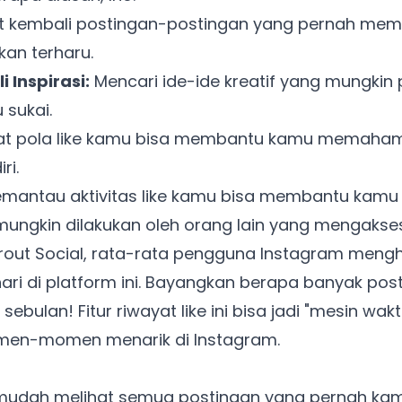
 kembali postingan-postingan yang pernah mem
Ada Website Baru!
kan terharu.
Khusus untuk kamu yang mau coba
Inspirasi:
Mencari ide-ide kreatif yang mungkin 
 sukai.
Punya website SMM baru nih! Coba BulkFame
at pola like kamu bisa membantu kamu memaham
untuk pengalaman lebih baik.
ri.
Tanpa daftar ulang, gratis dicoba. Kamu tetap bisa pakai
mantau aktivitas like kamu bisa membantu kamu 
Zona Sosmed kapan saja.
ungkin dilakukan oleh orang lain yang mengakse
rout Social
, rata-rata pengguna Instagram meng
Coba BulkFame
 hari di platform ini. Bayangkan berapa banyak po
Lain kali saja
 sebulan! Fitur riwayat like ini bisa jadi "mesin 
men-momen menarik di Instagram.
 mudah melihat semua postingan yang pernah kamu