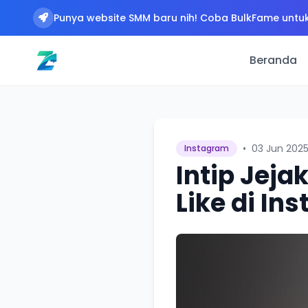
Punya website SMM baru nih! Coba BulkFame untuk
Beranda
•
03 Jun 202
Instagram
Intip Jeja
Like di In