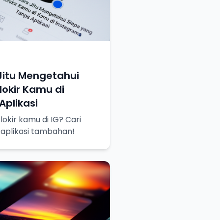
Jitu Mengetahui
okir Kamu di
plikasi
okir kamu di IG? Cari
 aplikasi tambahan!