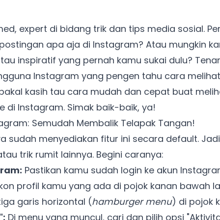
d, expert di bidang trik dan tips media sosial. P
 postingan apa aja di Instagram? Atau mungkin k
 atau inspiratif yang pernah kamu sukai dulu? Ten
ngguna Instagram yang pengen tahu cara melihat 
aku bakal kasih tau cara mudah dan cepat buat mel
 di Instagram. Simak baik-baik, ya!
nstagram: Semudah Membalik Telapak Tangan!
 sudah menyediakan fitur ini secara default. Jad
atau trik rumit lainnya. Begini caranya:
gram:
Pastikan kamu sudah login ke akun Instagr
 ikon profil kamu yang ada di pojok kanan bawah la
tiga garis horizontal (
hamburger menu
) di pojok 
":
Di menu yang muncul, cari dan pilih opsi "Aktivit