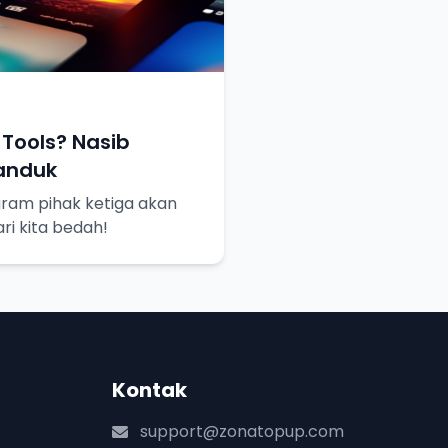
Tools? Nasib
Tanduk
gram pihak ketiga akan
ri kita bedah!
Kontak
support@zonatopup.com