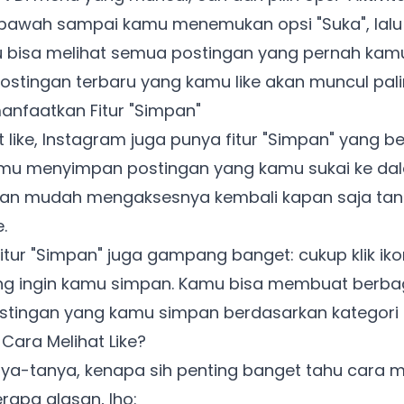
 bawah sampai kamu menemukan opsi "Suka", lalu k
 bisa melihat semua postingan yang pernah kamu 
ostingan terbaru yang kamu like akan muncul pali
nfaatkan Fitur "Simpan"
t like, Instagram juga punya fitur "Simpan" yang b
mu menyimpan postingan yang kamu sukai ke dalam
gan mudah mengaksesnya kembali kapan saja tan
e.
ur "Simpan" juga gampang banget: cukup klik ikon
g ingin kamu simpan. Kamu bisa membuat berbaga
ingan yang kamu simpan berdasarkan kategori a
Cara Melihat Like?
a-tanya, kenapa sih penting banget tahu cara mel
apa alasan, lho: