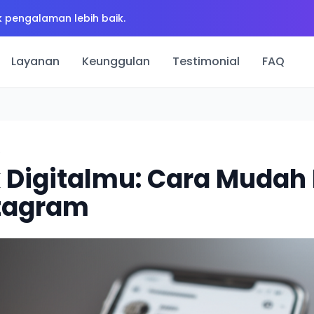
 pengalaman lebih baik.
Layanan
Keunggulan
Testimonial
FAQ
5
k Digitalmu: Cara Mudah
stagram