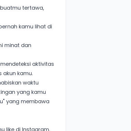
buatmu tertawa,
pernah kamu lihat di
i minat dan
mendeteksi aktivitas
s akun kamu.
habiskan waktu
stingan yang kamu
waktu" yang membawa
 like di Instagram.