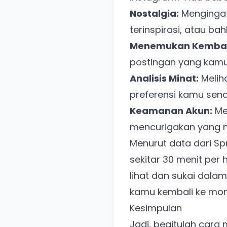
Nostalgia:
Mengingat
terinspirasi, atau bah
Menemukan Kembali 
postingan yang kamu
Analisis Minat:
Melih
preferensi kamu sendi
Keamanan Akun:
Me
mencurigakan yang m
Menurut data dari
Sp
sekitar 30 menit per
lihat dan sukai dalam
kamu kembali ke mo
Kesimpulan
Jadi, begitulah cara