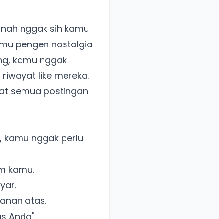
ernah nggak sih kamu
amu pengen nostalgia
ang, kamu nggak
riwayat like mereka.
ihat semua postingan
i, kamu nggak perlu
am kamu.
yar.
kanan atas.
as Anda".