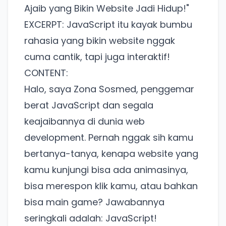
Ajaib yang Bikin Website Jadi Hidup!"
EXCERPT: JavaScript itu kayak bumbu
rahasia yang bikin website nggak
cuma cantik, tapi juga interaktif!
CONTENT:
Halo, saya Zona Sosmed, penggemar
berat JavaScript dan segala
keajaibannya di dunia web
development. Pernah nggak sih kamu
bertanya-tanya, kenapa website yang
kamu kunjungi bisa ada animasinya,
Ada Website Baru!
bisa merespon klik kamu, atau bahkan
Khusus untuk kamu yang mau coba
bisa main game? Jawabannya
seringkali adalah: JavaScript!
Punya website SMM baru nih! Coba BulkFame