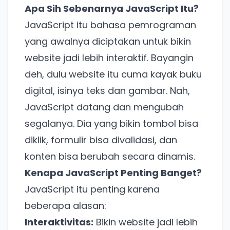
Apa Sih Sebenarnya JavaScript Itu?
untuk pengalaman lebih baik.
JavaScript itu bahasa pemrograman
Tanpa daftar ulang, gratis dicoba. Kamu tetap bisa
pakai Zona Sosmed kapan saja.
yang awalnya diciptakan untuk bikin
website jadi lebih interaktif. Bayangin
Coba BulkFame
deh, dulu website itu cuma kayak buku
Lain kali saja
digital, isinya teks dan gambar. Nah,
JavaScript datang dan mengubah
segalanya. Dia yang bikin tombol bisa
diklik, formulir bisa divalidasi, dan
konten bisa berubah secara dinamis.
Kenapa JavaScript Penting Banget?
JavaScript itu penting karena
beberapa alasan:
Interaktivitas:
Bikin website jadi lebih