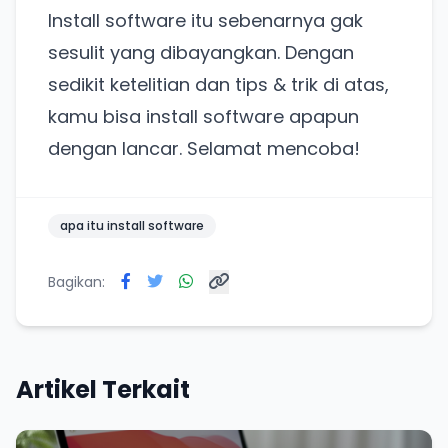
Punya website SMM baru nih! Coba BulkFame
Install software itu sebenarnya gak
untuk pengalaman lebih baik.
sesulit yang dibayangkan. Dengan
Tanpa daftar ulang, gratis dicoba. Kamu tetap bisa
sedikit ketelitian dan tips & trik di atas,
pakai Zona Sosmed kapan saja.
kamu bisa install software apapun
Coba BulkFame
dengan lancar. Selamat mencoba!
Lain kali saja
apa itu install software
Bagikan:
Artikel Terkait