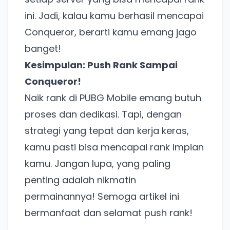
Ada Website Baru!
ini. Jadi, kalau kamu berhasil mencapai
Khusus untuk kamu yang mau coba
Conqueror, berarti kamu emang jago
banget!
Punya website SMM baru nih! Coba BulkFame
Kesimpulan: Push Rank Sampai
untuk pengalaman lebih baik.
Conqueror!
Tanpa daftar ulang, gratis dicoba. Kamu tetap bisa
Naik rank di PUBG Mobile emang butuh
pakai Zona Sosmed kapan saja.
proses dan dedikasi. Tapi, dengan
Coba BulkFame
strategi yang tepat dan kerja keras,
kamu pasti bisa mencapai rank impian
Lain kali saja
kamu. Jangan lupa, yang paling
penting adalah nikmatin
permainannya! Semoga artikel ini
bermanfaat dan selamat push rank!