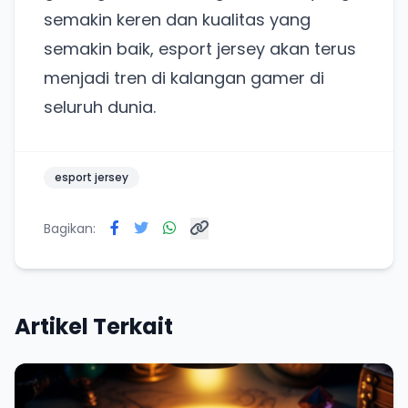
semakin keren dan kualitas yang
Tanpa daftar ulang, gratis dicoba. Kamu tetap bisa
pakai Zona Sosmed kapan saja.
semakin baik, esport jersey akan terus
menjadi tren di kalangan gamer di
Coba BulkFame
seluruh dunia.
Lain kali saja
esport jersey
Bagikan:
Artikel Terkait