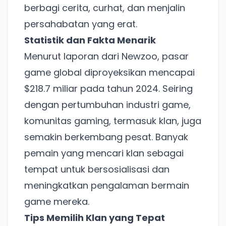
berbagi cerita, curhat, dan menjalin
persahabatan yang erat.
Statistik dan Fakta Menarik
Menurut laporan dari Newzoo, pasar
game global diproyeksikan mencapai
$218.7 miliar pada tahun 2024. Seiring
dengan pertumbuhan industri game,
komunitas gaming, termasuk klan, juga
semakin berkembang pesat. Banyak
pemain yang mencari klan sebagai
tempat untuk bersosialisasi dan
meningkatkan pengalaman bermain
game mereka.
Tips Memilih Klan yang Tepat