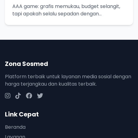
AAA game: grafis memukau, budget selangit,
tapi apakah selalu sepadan dengan
ekspektasi?
Zona Sosmed
Platform terbaik untuk layanan media sosial dengan
harga terjangkau dan kualitas terbaik.
Link Cepat
Beranda
Layanan