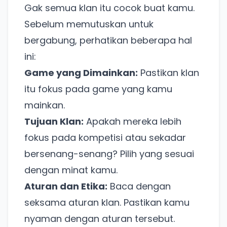
Gak semua klan itu cocok buat kamu.
Sebelum memutuskan untuk
bergabung, perhatikan beberapa hal
ini:
Game yang Dimainkan:
Pastikan klan
itu fokus pada game yang kamu
mainkan.
Tujuan Klan:
Apakah mereka lebih
fokus pada kompetisi atau sekadar
bersenang-senang? Pilih yang sesuai
dengan minat kamu.
Aturan dan Etika:
Baca dengan
seksama aturan klan. Pastikan kamu
nyaman dengan aturan tersebut.