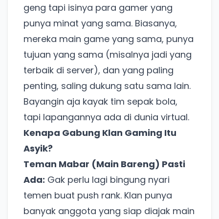
geng tapi isinya para gamer yang
punya minat yang sama. Biasanya,
mereka main game yang sama, punya
tujuan yang sama (misalnya jadi yang
terbaik di server), dan yang paling
penting, saling dukung satu sama lain.
Bayangin aja kayak tim sepak bola,
tapi lapangannya ada di dunia virtual.
Kenapa Gabung Klan Gaming Itu
Asyik?
Teman Mabar (Main Bareng) Pasti
Ada:
Gak perlu lagi bingung nyari
temen buat push rank. Klan punya
banyak anggota yang siap diajak main