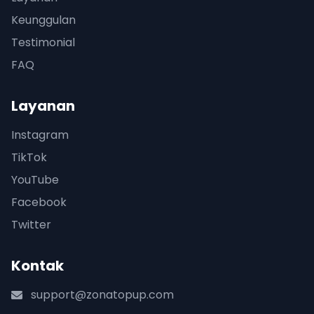
Keunggulan
Testimonial
FAQ
Layanan
Instagram
TikTok
YouTube
Facebook
Twitter
Kontak
support@zonatopup.com