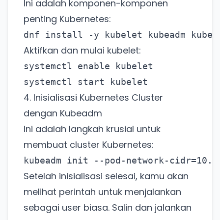
Ini adalah komponen-komponen
penting Kubernetes:
dnf install -y kubelet kubeadm kubec
Aktifkan dan mulai kubelet:
systemctl enable kubelet
Ada Website Baru!
systemctl start kubelet
Khusus untuk kamu yang mau coba
4. Inisialisasi Kubernetes Cluster
dengan Kubeadm
Punya website SMM baru nih! Coba
Ini adalah langkah krusial untuk
BulkFame untuk pengalaman lebih
membuat cluster Kubernetes:
baik.
kubeadm init --pod-network-cidr=10.2
Tanpa daftar ulang, gratis dicoba. Kamu tetap
bisa pakai Zona Sosmed kapan saja.
Setelah inisialisasi selesai, kamu akan
melihat perintah untuk menjalankan
Coba BulkFame
sebagai user biasa. Salin dan jalankan