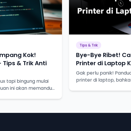
Tips & Trik
Gampang Kok!
Bye-Bye Ribet! Ca
Tips & Trik Anti
Printer di Laptop
Gak perlu panik! Pandua
printer di laptop, bahk
ux tapi bingung mulai
sekalipun.
duan ini akan memandu
, plus tips & trik biar