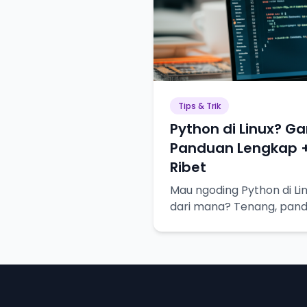
Tips & Trik
Python di Linux? 
Panduan Lengkap + 
Ribet
Mau ngoding Python di Lin
dari mana? Tenang, pan
kamu langkah demi langkah
makin jago!