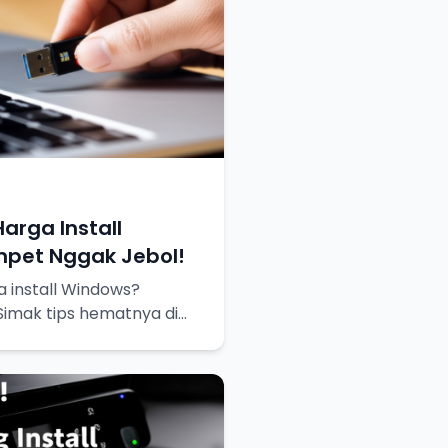
arga Install
mpet Nggak Jebol!
 install Windows?
Simak tips hematnya di