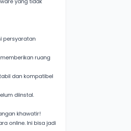
tware yang tidak
i persyaratan
uk memberikan ruang
tabil dan kompatibel
lum diinstal.
angan khawatir!
 online. Ini bisa jadi