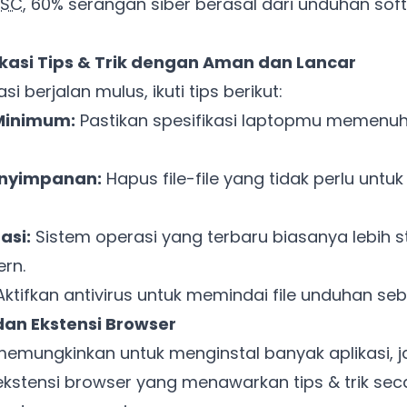
SC
, 60% serangan siber berasal dari unduhan sof
ikasi Tips & Trik dengan Aman dan Lancar
Ada Website Baru!
i berjalan mulus, ikuti tips berikut:
Khusus untuk kamu yang mau coba
 Minimum:
Pastikan spesifikasi laptopmu memenuh
Punya website SMM baru nih! Coba BulkFame
enyimpanan:
Hapus file-file yang tidak perlu unt
untuk pengalaman lebih baik.
Tanpa daftar ulang, gratis dicoba. Kamu tetap bisa pakai
asi:
Sistem operasi yang terbaru biasanya lebih s
Zona Sosmed kapan saja.
rn.
Coba BulkFame
ktifkan antivirus untuk memindai file unduhan sebe
 dan Ekstensi Browser
Lain kali saja
memungkinkan untuk menginstal banyak aplikasi, j
stensi browser yang menawarkan tips & trik secara