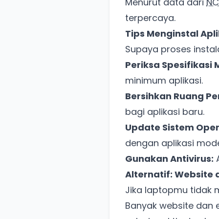
Menurut data dari
NC
terpercaya.
Tips Menginstal Apl
Supaya proses instalas
Periksa Spesifikasi
minimum aplikasi.
Bersihkan Ruang P
bagi aplikasi baru.
Update Sistem Oper
dengan aplikasi mode
Gunakan Antivirus:
A
Alternatif: Website
Jika laptopmu tidak 
Banyak website dan ek