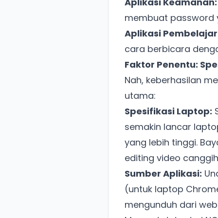
Aplikasi Keamanan:
membuat password y
Aplikasi Pembelaja
cara berbicara denga
Faktor Penentu: Spe
Nah, keberhasilan men
utama:
Spesifikasi Laptop:
S
semakin lancar laptop
yang lebih tinggi. B
editing video canggi
Sumber Aplikasi:
Und
(untuk laptop Chrom
mengunduh dari webs