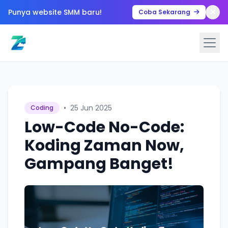
Punya website SMM baru!
Coba Sekarang
•
25 Jun 2025
Coding
Low-Code No-Code:
Koding Zaman Now,
Gampang Banget!