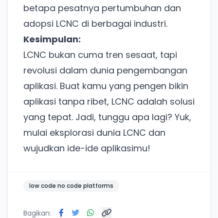
betapa pesatnya pertumbuhan dan
adopsi LCNC di berbagai industri.
Kesimpulan:
LCNC bukan cuma tren sesaat, tapi
revolusi dalam dunia pengembangan
aplikasi. Buat kamu yang pengen bikin
Ada Website Baru!
aplikasi tanpa ribet, LCNC adalah solusi
Khusus untuk kamu yang mau coba
yang tepat. Jadi, tunggu apa lagi? Yuk,
mulai eksplorasi dunia LCNC dan
Punya website SMM baru nih! Coba BulkFame
wujudkan ide-ide aplikasimu!
untuk pengalaman lebih baik.
Tanpa daftar ulang, gratis dicoba. Kamu tetap bisa
pakai Zona Sosmed kapan saja.
low code no code platforms
Coba BulkFame
Bagikan: