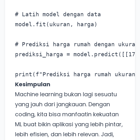
# Latih model dengan data

Ada Website Baru!
model.fit(ukuran, harga)

Khusus untuk kamu yang mau coba
# Prediksi harga rumah dengan ukuran 
Punya website SMM baru nih! Coba BulkFame
prediksi_harga = model.predict([[175]
untuk pengalaman lebih baik.
Tanpa daftar ulang, gratis dicoba. Kamu tetap bisa
pakai Zona Sosmed kapan saja.
Kesimpulan
Coba BulkFame
Machine learning bukan lagi sesuatu
yang jauh dari jangkauan. Dengan
Lain kali saja
coding, kita bisa manfaatin kekuatan
ML buat bikin aplikasi yang lebih pintar,
lebih efisien, dan lebih relevan. Jadi,