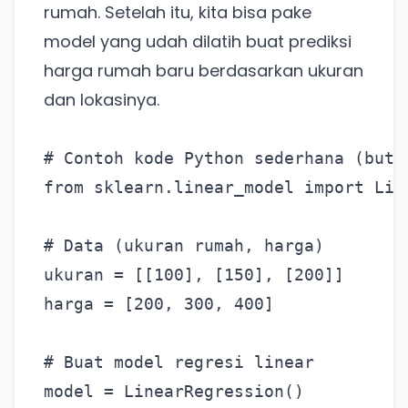
rumah. Setelah itu, kita bisa pake
model yang udah dilatih buat prediksi
harga rumah baru berdasarkan ukuran
dan lokasinya.
# Contoh kode Python sederhana (butu
from sklearn.linear_model import Line
# Data (ukuran rumah, harga)

ukuran = [[100], [150], [200]]

harga = [200, 300, 400]

# Buat model regresi linear

model = LinearRegression()
