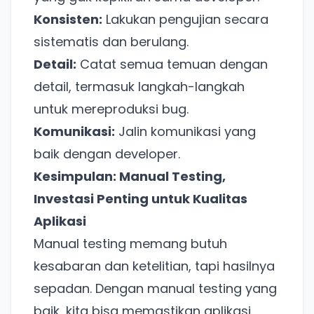
Konsisten:
Lakukan pengujian secara
sistematis dan berulang.
Detail:
Catat semua temuan dengan
detail, termasuk langkah-langkah
Ada Website Baru!
untuk mereproduksi bug.
Khusus untuk kamu yang mau coba
Komunikasi:
Jalin komunikasi yang
baik dengan developer.
Punya website SMM baru nih! Coba BulkFame
Kesimpulan: Manual Testing,
untuk pengalaman lebih baik.
Investasi Penting untuk Kualitas
Tanpa daftar ulang, gratis dicoba. Kamu tetap bisa
Aplikasi
pakai Zona Sosmed kapan saja.
Manual testing memang butuh
Coba BulkFame
kesabaran dan ketelitian, tapi hasilnya
sepadan. Dengan manual testing yang
Lain kali saja
baik, kita bisa memastikan aplikasi