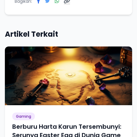
Bagikan:
Lain kali saja
Artikel Terkait
Gaming
Berburu Harta Karun Tersembunyi:
Serunya Easter Egg di Dunia Game