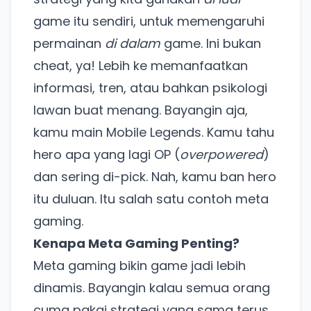
game itu sendiri, untuk memengaruhi
permainan
di dalam
game. Ini bukan
cheat, ya! Lebih ke memanfaatkan
informasi, tren, atau bahkan psikologi
lawan buat menang. Bayangin aja,
kamu main Mobile Legends. Kamu tahu
hero apa yang lagi OP (
overpowered
)
dan sering di-pick. Nah, kamu ban hero
itu duluan. Itu salah satu contoh meta
gaming.
Kenapa Meta Gaming Penting?
Meta gaming bikin game jadi lebih
dinamis. Bayangin kalau semua orang
cuma pakai strategi yang sama terus.