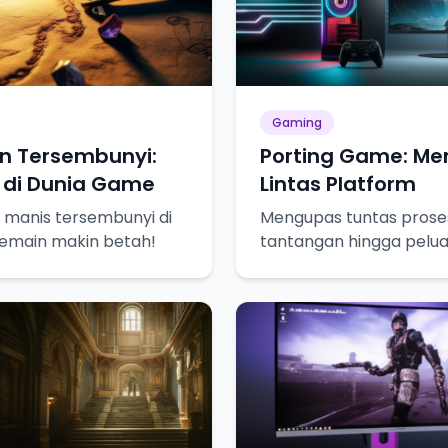
Gaming
un Tersembunyi:
Porting Game: M
 di Dunia Game
Lintas Platform
 manis tersembunyi di
Mengupas tuntas proses
emain makin betah!
tantangan hingga pelu
gamer bisa merasakan 