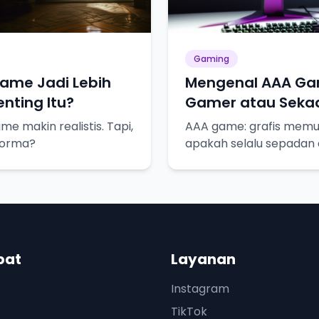
Gaming
Game Jadi Lebih
Mengenal AAA Ga
nting Itu?
Gamer atau Seka
ame makin realistis. Tapi,
AAA game: grafis memuk
rforma?
apakah selalu sepadan
pat
Layanan
Instagram
TikTok