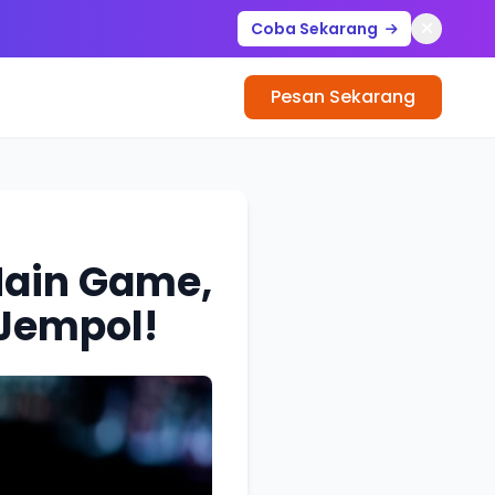
Coba Sekarang
Pesan Sekarang
Main Game,
 Jempol!