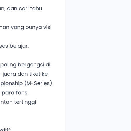
n, dan cari tahu
man yang punya visi
es belajar.
paling bergengsi di
 juara dan tiket ke
pionship (M-Series).
 para fans.
ton tertinggi
itif: