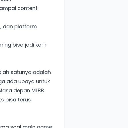
 sampai content
, dan platform
g bisa jadi karir
alah satunya adalah
juga ada upaya untuk
 Masa depan MLBB
s bisa terus
cuma soal main game,