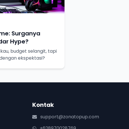
me: Surganya
dar Hype?
au, budget selangit, tapi
 dengan ekspektasi?
Kontak
support@zonatopup.com
+628970028769