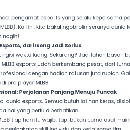
med, pengamat esports yang selalu kepo sama p
LBB). Kali ini, kita bakal ngobrolin serunya dunia
n nagih!
sports, dari Iseng Jadi Serius
 ngisi waktu luang. Sekarang? Jadi lahan basah 
i. MLBB esports udah berkembang pesat, dari turna
profesional dengan hadiah ratusan juta rupiah. G
i pro player MLBB.
esional: Perjalanan Panjang Menuju Puncak
i dunia esports. Semua butuh latihan keras, disipli
apa hal yang perlu diperhatikan:
LBB tiap hari itu wajib, tapi bukan cuma asal main
da peningkatan skill individu dan kerja sama tim.