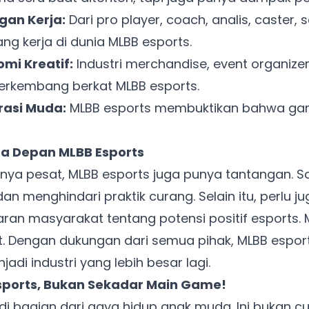
an Kerja:
Dari pro player, coach, analis, caster,
Ada Website Baru!
ng kerja di dunia MLBB esports.
Khusus untuk kamu yang mau coba
mi Kreatif:
Industri merchandise, event organizer
berkembang berkat MLBB esports.
Punya website SMM baru nih! Coba BulkFame
rasi Muda:
MLBB esports membuktikan bahwa gamin
untuk pengalaman lebih baik.
Tanpa daftar ulang, gratis dicoba. Kamu tetap bisa pakai
Zona Sosmed kapan saja.
a Depan MLBB Esports
ya pesat, MLBB esports juga punya tantangan. S
Coba BulkFame
an menghindari praktik curang. Selain itu, perlu 
ran masyarakat tentang potensi positif esports.
Lain kali saja
. Dengan dukungan dari semua pihak, MLBB esport
di industri yang lebih besar lagi.
sports, Bukan Sekadar Main Game!
di bagian dari gaya hidup anak muda. Ini bukan 