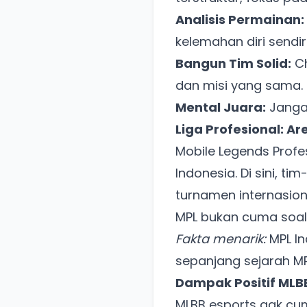
Analisis Permainan:
kelemahan diri sendiri
Bangun Tim Solid:
Ch
dan misi yang sama.
Mental Juara:
Jangan
Liga Profesional: 
Mobile Legends Profes
Indonesia. Di sini, t
turnamen internasion
MPL bukan cuma soal s
Fakta menarik:
MPL In
sepanjang sejarah MP
Dampak Positif MLBB
MLBB esports gak cum