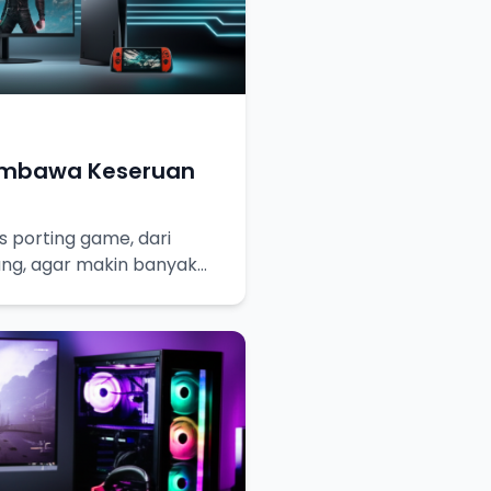
embawa Keseruan
 porting game, dari
ang, agar makin banyak
keseruannya!