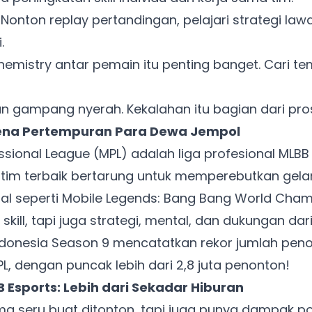
Nonton replay pertandingan, pelajari strategi lawa
.
emistry antar pemain itu penting banget. Cari te
 gampang nyerah. Kekalahan itu bagian dari pros
Arena Pertempuran Para Dewa Jempol
sional League (MPL) adalah liga profesional MLBB 
im-tim terbaik bertarung untuk memperebutkan gelar
al seperti Mobile Legends: Bang Bang World Cham
kill, tapi juga strategi, mental, dan dukungan dari
donesia Season 9 mencatatkan rekor jumlah penon
L, dengan puncak lebih dari 2,8 juta penonton!
 Esports: Lebih dari Sekadar Hiburan
a seru buat ditonton, tapi juga punya dampak pos