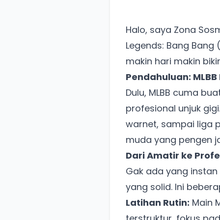
Halo, saya Zona Sos
Legends: Bang Bang (M
makin hari makin biki
Pendahuluan: MLBB E
Dulu, MLBB cuma buat
profesional unjuk gig
warnet, sampai liga 
muda yang pengen jad
Dari Amatir ke Prof
Gak ada yang instan d
yang solid. Ini beber
Latihan Rutin:
Main M
terstruktur, fokus pa