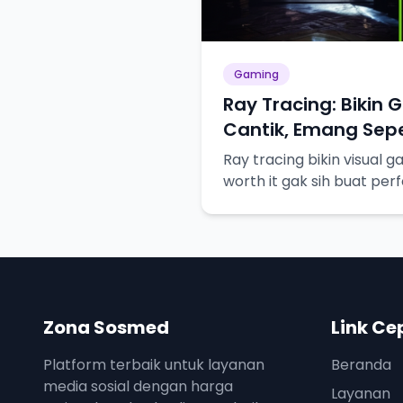
Gaming
Ray Tracing: Bikin 
Cantik, Emang Sepe
Ray tracing bikin visual g
worth it gak sih buat pe
Zona Sosmed
Link Ce
Platform terbaik untuk layanan
Beranda
media sosial dengan harga
Layanan