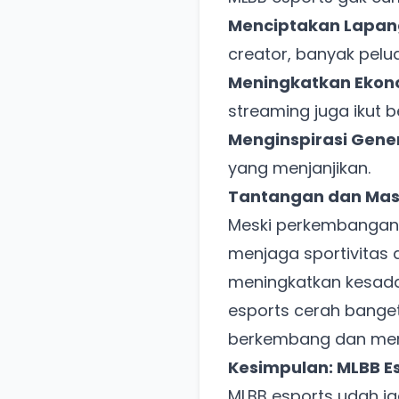
Menciptakan Lapang
creator, banyak pelua
Meningkatkan Ekono
streaming juga ikut 
Menginspirasi Gene
yang menjanjikan.
Tantangan dan Mas
Meski perkembangann
menjaga sportivitas d
meningkatkan kesada
esports cerah banget
berkembang dan menja
Kesimpulan: MLBB E
MLBB esports udah ja