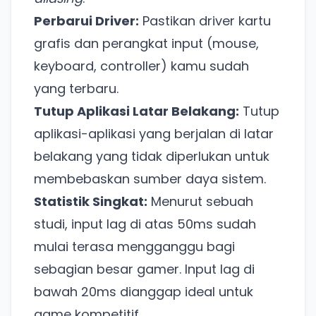
Perbarui Driver:
Pastikan driver kartu
grafis dan perangkat input (mouse,
keyboard, controller) kamu sudah
yang terbaru.
Tutup Aplikasi Latar Belakang:
Tutup
Ada Website Baru!
aplikasi-aplikasi yang berjalan di latar
Khusus untuk kamu yang mau coba
belakang yang tidak diperlukan untuk
membebaskan sumber daya sistem.
Punya website SMM baru nih! Coba BulkFame
Statistik Singkat:
Menurut sebuah
untuk pengalaman lebih baik.
studi, input lag di atas 50ms sudah
Tanpa daftar ulang, gratis dicoba. Kamu tetap bisa
mulai terasa mengganggu bagi
pakai Zona Sosmed kapan saja.
sebagian besar gamer. Input lag di
Coba BulkFame
bawah 20ms dianggap ideal untuk
game kompetitif.