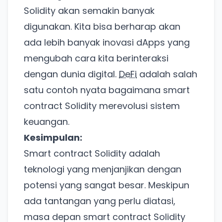
Solidity akan semakin banyak
digunakan. Kita bisa berharap akan
Ada Website Baru!
ada lebih banyak inovasi dApps yang
mengubah cara kita berinteraksi
Khusus untuk kamu yang mau coba
dengan dunia digital.
DeFi
adalah salah
satu contoh nyata bagaimana smart
Punya website SMM baru nih! Coba BulkFame
contract Solidity merevolusi sistem
untuk pengalaman lebih baik.
keuangan.
Tanpa daftar ulang, gratis dicoba. Kamu tetap bisa
pakai Zona Sosmed kapan saja.
Kesimpulan:
Smart contract Solidity adalah
Coba BulkFame
teknologi yang menjanjikan dengan
Lain kali saja
potensi yang sangat besar. Meskipun
ada tantangan yang perlu diatasi,
masa depan smart contract Solidity