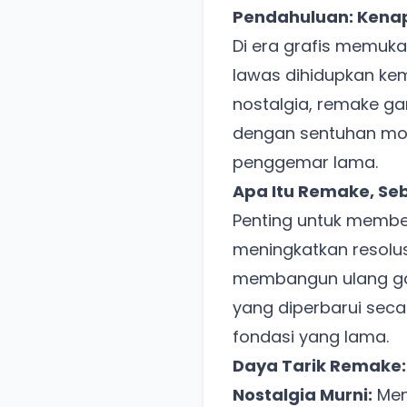
Pendahuluan: Kena
Di era grafis memuk
lawas dihidupkan kem
nostalgia, remake g
dengan sentuhan mo
penggemar lama.
Apa Itu Remake, Se
Penting untuk membe
meningkatkan resolusi
membangun ulang game
yang diperbarui seca
fondasi yang lama.
Daya Tarik Remake: 
Nostalgia Murni:
Men