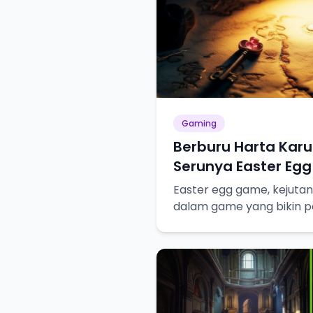
Gaming
Berburu Harta Kar
Serunya Easter Egg
Easter egg game, kejutan
dalam game yang bikin p