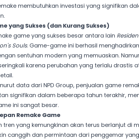
make membutuhkan investasi yang signifikan dal
n.
Ada Website Baru!
e yang Sukses (dan Kurang Sukses)
Khusus untuk kamu yang mau coba
ake game yang sukses besar antara lain
Resident
n's Souls
. Game-game ini berhasil menghadirkan
Punya website SMM baru nih! Coba BulkFame
dengan sentuhan modern yang memuaskan. Namun
untuk pengalaman lebih baik.
seringkali karena perubahan yang terlalu drastis 
Tanpa daftar ulang, gratis dicoba. Kamu tetap bisa pakai
tail.
Zona Sosmed kapan saja.
urut data dari NPD Group, penjualan game rema
Coba BulkFame
an signifikan dalam beberapa tahun terakhir, m
me ini sangat besar.
Lain kali saja
 Depan Remake Game
tren yang kemungkinan akan terus berlanjut di 
kin canggih dan permintaan dari penggemar yang