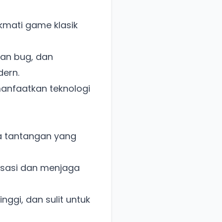
mati game klasik
kan bug, dan
ern.
manfaatkan teknologi
a tantangan yang
sasi dan menjaga
ggi, dan sulit untuk