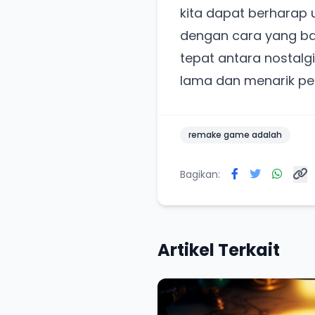
kita dapat berharap 
dengan cara yang b
tepat antara nostal
lama dan menarik pe
remake game adalah
Bagikan:
Artikel Terkait