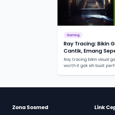
Gaming
Ray Tracing: Bikin 
Cantik, Emang Sepe
Ray tracing bikin visual g
worth it gak sih buat pe
Zona Sosmed
Link Ce