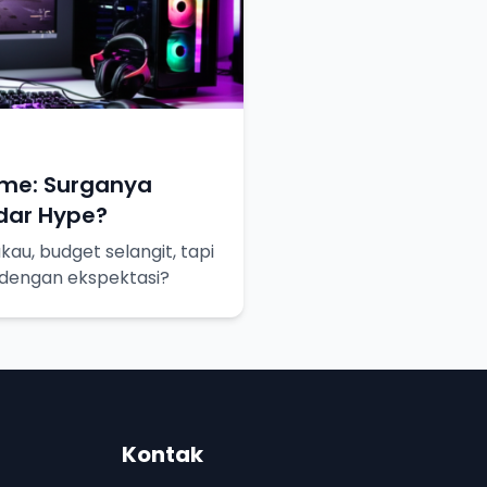
me: Surganya
dar Hype?
au, budget selangit, tapi
 dengan ekspektasi?
Kontak