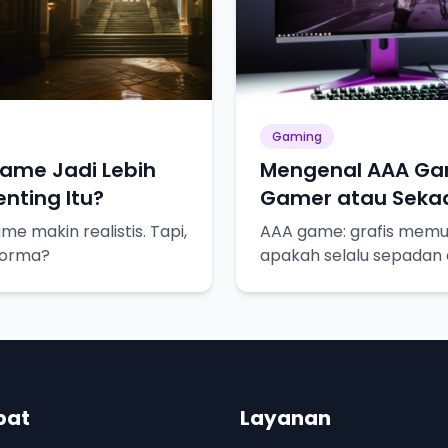
Gaming
Game Jadi Lebih
Mengenal AAA Ga
nting Itu?
Gamer atau Seka
ame makin realistis. Tapi,
AAA game: grafis memuk
rforma?
apakah selalu sepadan
pat
Layanan