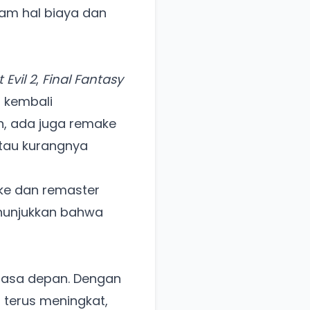
am hal biaya dan
 Evil 2
,
Final Fantasy
 kembali
, ada juga remake
atau kurangnya
ke dan remaster
enunjukkan bahwa
masa depan. Dengan
 terus meningkat,