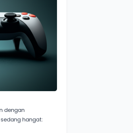
an dengan
g sedang hangat: