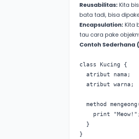
Reusabilitas:
Kita bi
bata tadi, bisa dip
Encapsulation:
Kita 
tau cara pake objekn
Contoh Sederhana 
class Kucing {

  atribut nama;

  atribut warna;

  method mengeong(
    print "Meow!";
  }

}
