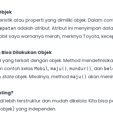
 Objek
eristik atau properti yang dimiliki objek. Dalam co
adalah atribut. Atribut ini menyimpan dat
epatan
mobil saya warnanya merah, merknya Toyota, kece
g Bisa Dilakukan Objek
 yang terkait dengan objek. Method mendefinisik
am contoh kelas
,
,
, dan
Mobil
maju()
mundur()
bel
h
state
objek. Misalnya, method
akan mening
maju()
nting?
i lebih terstruktur dan mudah dikelola. Kita bisa
(objek) yang independen.