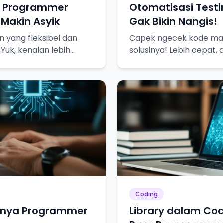
u Programmer
Otomatisasi Testi
 Makin Asyik
Gak Bikin Nangis!
 yang fleksibel dan
Capek ngecek kode man
 Yuk, kenalan lebih
solusinya! Lebih cepat, 
lebih tenang.
Coding
ulnya Programmer
Library dalam Cod