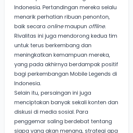
Indonesia. Pertandingan mereka selalu
menarik perhatian ribuan penonton,
baik secara
online
maupun
offline
.
Rivalitas ini juga mendorong kedua tim
untuk terus berkembang dan
meningkatkan kemampuan mereka,
yang pada akhirnya berdampak positif
bagi perkembangan Mobile Legends di
Ada Website Baru!
Indonesia.
Khusus untuk kamu yang mau coba
Selain itu, persaingan ini juga
menciptakan banyak sekali konten dan
diskusi di media sosial. Para
Punya website SMM baru nih! Coba BulkFame
penggemar saling berdebat tentang
untuk pengalaman lebih baik.
siapa yang akan menang, strategi apa
Tanpa daftar ulang, gratis dicoba. Kamu tetap bisa