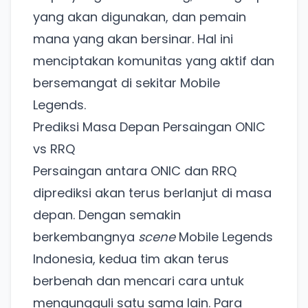
pakai Zona Sosmed kapan saja.
yang akan digunakan, dan pemain
mana yang akan bersinar. Hal ini
Coba BulkFame
menciptakan komunitas yang aktif dan
Lain kali saja
bersemangat di sekitar Mobile
Legends.
Prediksi Masa Depan Persaingan ONIC
vs RRQ
Persaingan antara ONIC dan RRQ
diprediksi akan terus berlanjut di masa
depan. Dengan semakin
berkembangnya
scene
Mobile Legends
Indonesia, kedua tim akan terus
berbenah dan mencari cara untuk
mengungguli satu sama lain. Para