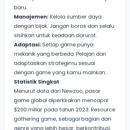
baru.
Manajemen:
Kelola sumber daya
dengan bijak. Jangan boros dan selalu
sisihkan untuk keadaan darurat.
Adaptasi:
Setiap game punya
mekanik yang berbeda. Pelajari dan
adaptasikan strategimu sesuai
Ada Website Baru!
dengan game yang kamu mainkan.
Khusus untuk kamu yang mau coba
Statistik Singkat
Menurut data dari Newzoo, pasar
Punya website SMM baru nih! Coba BulkFame
game global diperkirakan mencapai
untuk pengalaman lebih baik.
$200 miliar pada tahun 2023. Resource
Tanpa daftar ulang, gratis dicoba. Kamu tetap bisa
gathering game, sebagai bagian dari
pakai Zona Sosmed kapan saja.
genre yang lebih besar, berkontribusi