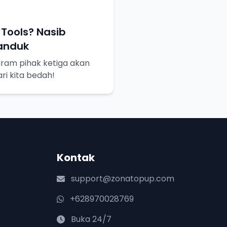
Tools? Nasib
Tanduk
gram pihak ketiga akan
ri kita bedah!
Kontak
support@zonatopup.com
+628970028769
Buka 24/7