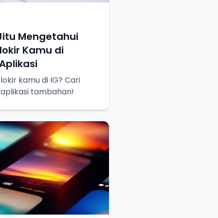
Jitu Mengetahui
okir Kamu di
plikasi
okir kamu di IG? Cari
 aplikasi tambahan!