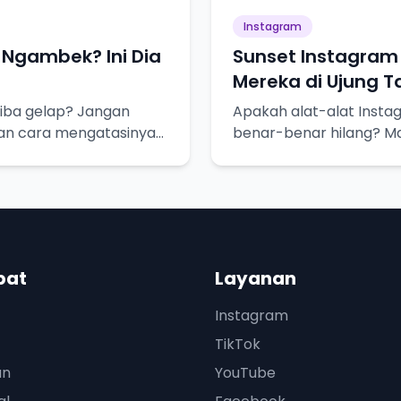
Instagram
Ngambek? Ini Dia
Sunset Instagram 
Mereka di Ujung 
iba gelap? Jangan
Apakah alat-alat Insta
dan cara mengatasinya
benar-benar hilang? Ma
pat
Layanan
Instagram
TikTok
an
YouTube