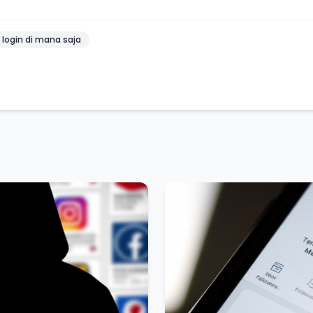
Coba BulkFame
 login di mana saja
Lain kali saja