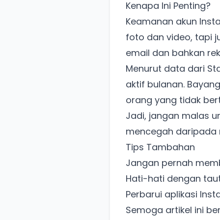
Kenapa Ini Penting?
Keamanan akun Insta
foto dan video, tapi 
email dan bahkan rek
Menurut data dari Sta
aktif bulanan. Bayan
orang yang tidak be
Jadi, jangan malas un
mencegah daripada 
Tips Tambahan
Jangan pernah memb
Hati-hati dengan ta
Perbarui aplikasi In
Semoga artikel ini b