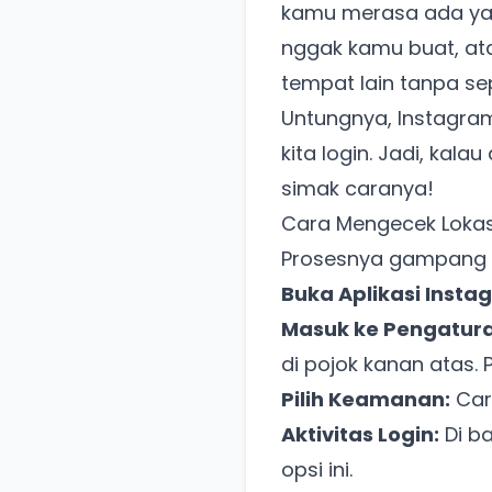
kamu merasa ada ya
nggak kamu buat, ata
tempat lain tanpa 
Untungnya, Instagram
kita login. Jadi, kala
simak caranya!
Cara Mengecek Lokas
Prosesnya gampang ba
Buka Aplikasi Insta
Masuk ke Pengatura
di pojok kanan atas. P
Pilih Keamanan:
Cari
Aktivitas Login:
Di ba
opsi ini.