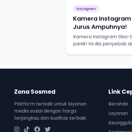
Instagram
Kamera Instagram 
Jurus Ampuhnya!
Kamera Instagram tiba-t
panik! Ini dia penyebab 
biar bisa selfie lagi.
Zona Sosmed
Link Ce
Platform terbaik untuk layanan
Beranda
media sosial dengan harga
Layanan
terjangkau dan kualitas terbaik.
Keunggul