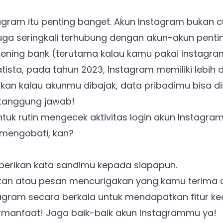
gram itu penting banget. Akun Instagram bukan 
juga seringkali terhubung dengan akun-akun pentin
ening bank (terutama kalau kamu pakai Instagram 
tista, pada tahun 2023, Instagram memiliki lebih 
gkan kalau akunmu dibajak, data pribadimu bisa d
rtanggung jawab!
Ada Website Baru!
tuk rutin mengecek aktivitas login akun Instagram
Khusus untuk kamu yang mau coba
mengobati, kan?
erikan kata sandimu kepada siapapun.
Punya website SMM baru nih! Coba BulkFame
untuk pengalaman lebih baik.
utan atau pesan mencurigakan yang kamu terima d
Tanpa daftar ulang, gratis dicoba. Kamu tetap bisa pakai
stagram secara berkala untuk mendapatkan fitur k
Zona Sosmed kapan saja.
ermanfaat! Jaga baik-baik akun Instagrammu ya!