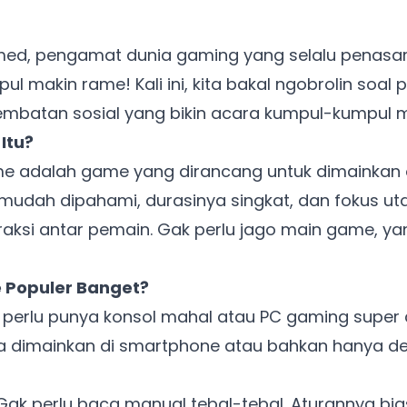
smed, pengamat dunia gaming yang selalu penas
l makin rame! Kali ini, kita bakal ngobrolin soal
jembatan sosial yang bikin acara kumpul-kumpul 
Itu?
me adalah game yang dirancang untuk dimainkan 
 mudah dipahami, durasinya singkat, dan fokus u
aksi antar pemain. Gak perlu jago main game, ya
 Populer Banget?
perlu punya konsol mahal atau PC gaming super 
a dimainkan di smartphone atau bahkan hanya d
ak perlu baca manual tebal-tebal. Aturannya bi