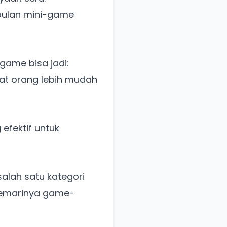
pulan mini-game
game bisa jadi:
t orang lebih mudah
efektif untuk
salah satu kategori
igemarinya game-