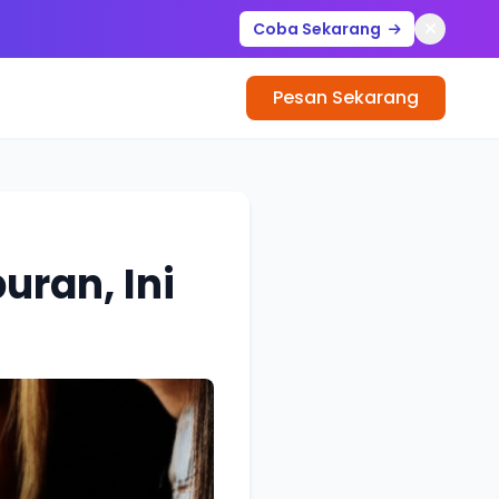
Coba Sekarang
Pesan Sekarang
uran, Ini