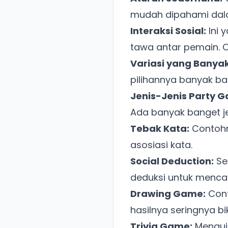
mudah dipahami dala
Interaksi Sosial:
Ini 
tawa antar pemain. 
Variasi yang Banyak
pilihannya banyak ba
Jenis-Jenis Party G
Ada banyak banget je
Tebak Kata:
Contoh
asosiasi kata.
Social Deduction:
Se
deduksi untuk mencar
Drawing Game:
Con
hasilnya seringnya bi
Trivia Game:
Menguj