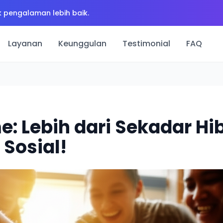
 pengalaman lebih baik.
Layanan
Keunggulan
Testimonial
FAQ
: Lebih dari Sekadar Hib
Sosial!