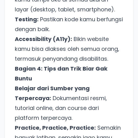
layar (desktop, tablet, smartphone).
Testing:
Pastikan kode kamu berfungsi
dengan baik.
Accessibility (A11y):
Bikin website
kamu bisa diakses oleh semua orang,
termasuk penyandang disabilitas.
Bagian 4: Tips dan Trik Biar Gak
Buntu
Belajar dari Sumber yang
Ada Website Baru!
Terpercaya:
Dokumentasi resmi,
Khusus untuk kamu yang mau coba
tutorial online, dan course dari
platform terpercaya.
Punya website SMM baru nih! Coba BulkFame
Practice, Practice, Practice:
Semakin
untuk pengalaman lebih baik.
banyak latihan, semakin jago kamu.