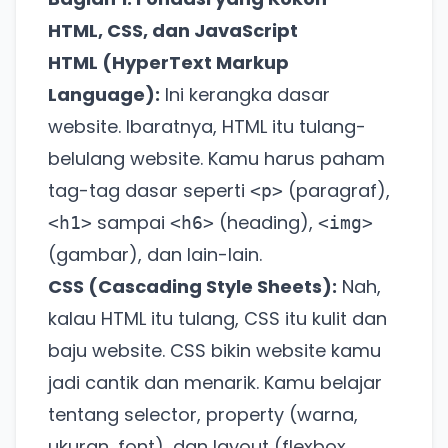
HTML, CSS, dan JavaScript
HTML (HyperText Markup
Language):
Ini kerangka dasar
website. Ibaratnya, HTML itu tulang-
belulang website. Kamu harus paham
tag-tag dasar seperti
(paragraf),
<p>
sampai
(heading),
<h1>
<h6>
<img>
(gambar), dan lain-lain.
CSS (Cascading Style Sheets):
Nah,
kalau HTML itu tulang, CSS itu kulit dan
baju website. CSS bikin website kamu
jadi cantik dan menarik. Kamu belajar
tentang selector, property (warna,
ukuran, font), dan layout (flexbox,