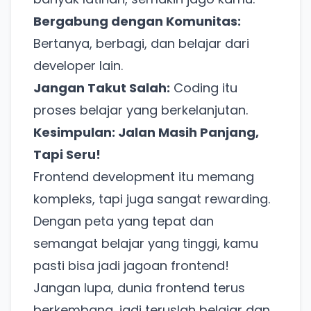
Tanpa daftar ulang, gratis dicoba. Kamu tetap bisa
Bergabung dengan Komunitas:
pakai Zona Sosmed kapan saja.
Bertanya, berbagi, dan belajar dari
Coba BulkFame
developer lain.
Jangan Takut Salah:
Coding itu
Lain kali saja
proses belajar yang berkelanjutan.
Kesimpulan: Jalan Masih Panjang,
Tapi Seru!
Frontend development itu memang
kompleks, tapi juga sangat rewarding.
Dengan peta yang tepat dan
semangat belajar yang tinggi, kamu
pasti bisa jadi jagoan frontend!
Jangan lupa, dunia frontend terus
berkembang, jadi teruslah belajar dan