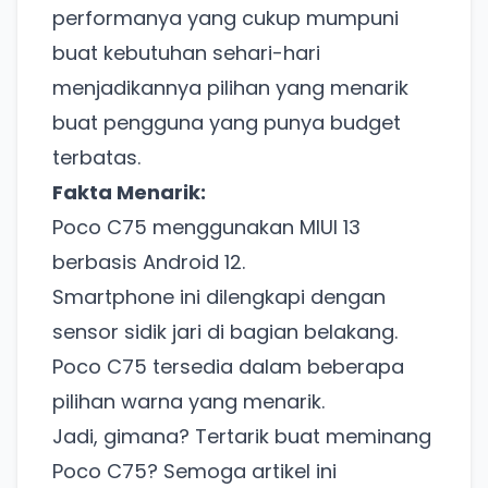
performanya yang cukup mumpuni
buat kebutuhan sehari-hari
menjadikannya pilihan yang menarik
buat pengguna yang punya budget
terbatas.
Fakta Menarik:
Poco C75 menggunakan MIUI 13
berbasis Android 12.
Ada Website Baru!
Smartphone ini dilengkapi dengan
Khusus untuk kamu yang mau coba
sensor sidik jari di bagian belakang.
Poco C75 tersedia dalam beberapa
Punya website SMM baru nih! Coba BulkFame
pilihan warna yang menarik.
untuk pengalaman lebih baik.
Jadi, gimana? Tertarik buat meminang
Tanpa daftar ulang, gratis dicoba. Kamu tetap bisa
Poco C75? Semoga artikel ini
pakai Zona Sosmed kapan saja.