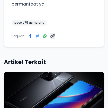
bermanfaat ya!
Coba BulkFame
Lain kali saja
poco c75 gsmarena
Bagikan:
Artikel Terkait