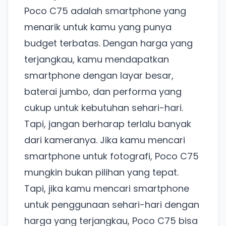
Poco C75 adalah smartphone yang
Ada Website Baru!
menarik untuk kamu yang punya
Khusus untuk kamu yang mau coba
budget terbatas. Dengan harga yang
terjangkau, kamu mendapatkan
Punya website SMM baru nih! Coba BulkFame
smartphone dengan layar besar,
untuk pengalaman lebih baik.
baterai jumbo, dan performa yang
Tanpa daftar ulang, gratis dicoba. Kamu tetap bisa
cukup untuk kebutuhan sehari-hari.
pakai Zona Sosmed kapan saja.
Tapi, jangan berharap terlalu banyak
Coba BulkFame
dari kameranya. Jika kamu mencari
smartphone untuk fotografi, Poco C75
Lain kali saja
mungkin bukan pilihan yang tepat.
Tapi, jika kamu mencari smartphone
untuk penggunaan sehari-hari dengan
harga yang terjangkau, Poco C75 bisa